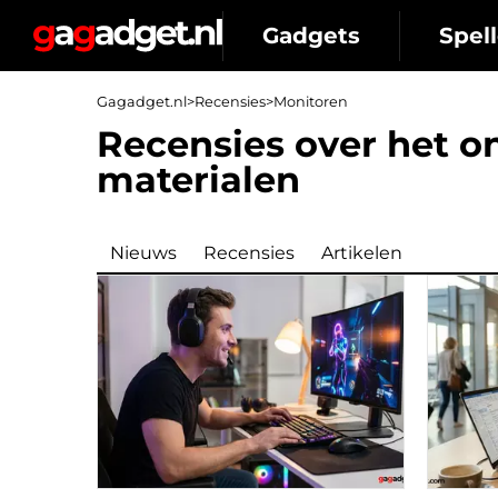
Gadgets
Spell
Gagadget.nl
>
Recensies
>
Monitoren
Recensies over het o
materialen
Nieuws
Recensies
Artikelen