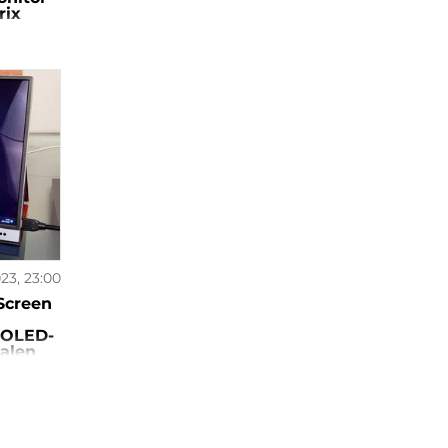
rix
23, 23:00
Screen
 OLED-
alen