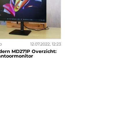
b
12.07.2022, 12:23
dern MD271P Overzicht:
antoormonitor