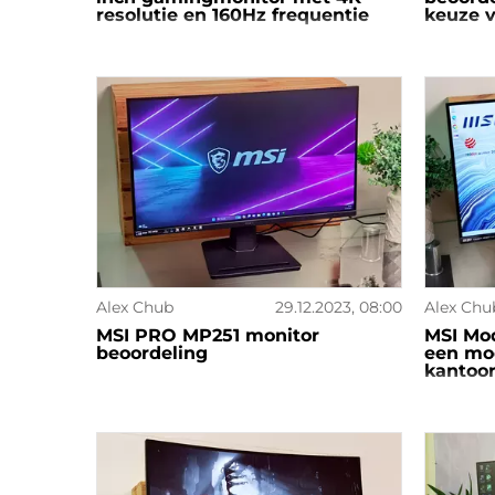
resolutie en 160Hz frequentie
keuze v
Alex Chub
29.12.2023, 08:00
Alex Chu
MSI PRO MP251 monitor
MSI Mo
beoordeling
een mo
kantoo