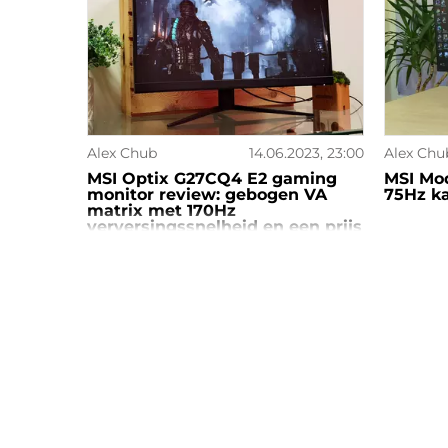
Alex Chub
14.06.2023, 23:00
Alex Chu
MSI Optix G27CQ4 E2 gaming
MSI Mo
monitor review: gebogen VA
75Hz k
matrix met 170Hz
verversingssnelheid en een prijs
waar je dol op zult zijn