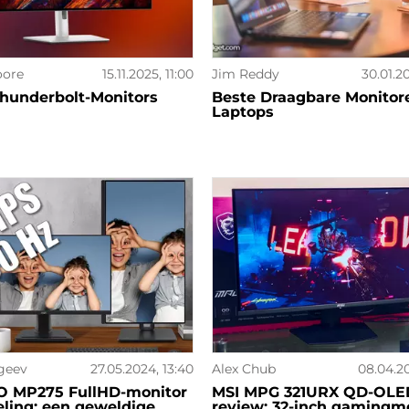
ore
15.11.2025, 11:00
Jim Reddy
30.01.2
hunderbolt-Monitors
Beste Draagbare Monitor
Laptops
geev
27.05.2024, 13:40
Alex Chub
08.04.20
O MP275 FullHD-monitor
MSI MPG 321URX QD-OLE
ling: een geweldige
review: 32-inch gamingm