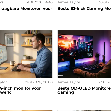
ks
31.01.2026, 14:45
James Taylor
30.01.2
raagbare Monitoren voor
Beste 32-Inch Gaming Mo
ylor
27.01.2026, 00:00
James Taylor
23.01.2
4-inch monitor voor
Beste QD-OLED Monitore
rwerk
Gaming