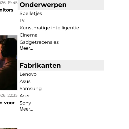
026, 19:45
Onderwerpen
nitors
Spelletjes
Pc
Kunstmatige intelligentie
Cinema
Gadgetrecensies
Meer...
Fabrikanten
Lenovo
Asus
Samsung
026, 22:35
Acer
n voor
Sony
Meer...