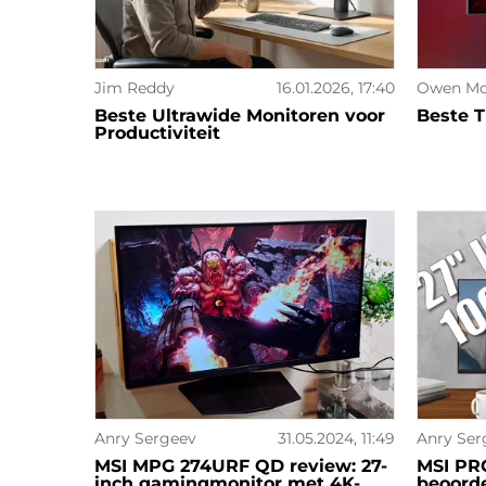
Jim Reddy
16.01.2026, 17:40
Owen Mo
Beste Ultrawide Monitoren voor
Beste T
Productiviteit
Anry Sergeev
31.05.2024, 11:49
Anry Ser
MSI MPG 274URF QD review: 27-
MSI PR
inch gamingmonitor met 4K-
beoorde