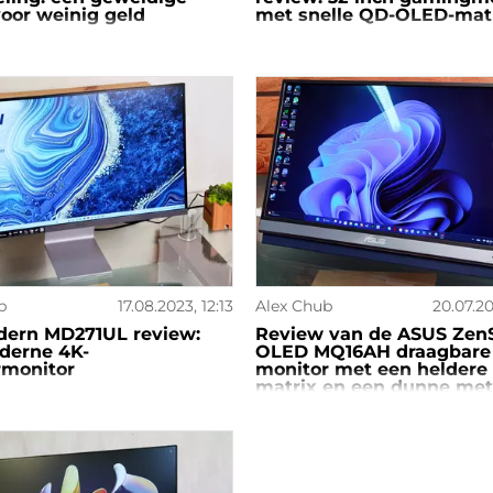
oor weinig geld
met snelle QD-OLED-mat
b
17.08.2023, 12:13
Alex Chub
20.07.20
dern MD271UL review:
Review van de ASUS Zen
derne 4K-
OLED MQ16AH draagbare
rmonitor
monitor met een heldere
matrix en een dunne met
behuizing