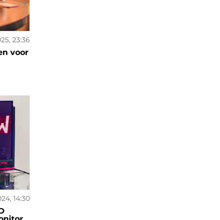
025, 23:36
en voor
24, 14:30
D
onitor