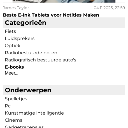
James Taylor
04.11.2025, 22:59
Beste E-Ink Tablets voor Notities Maken
Categorieën
Fiets
Luidsprekers
Optiek
Radiobestuurde boten
Radiografisch bestuurde auto's
E-books
Meer...
Onderwerpen
Spelletjes
Pc
Kunstmatige intelligentie
Cinema
Gadgetrecensies