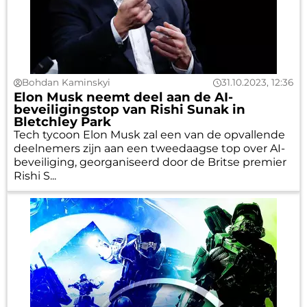
Bohdan Kaminskyi
31.10.2023, 12:36
Elon Musk neemt deel aan de AI-
beveiligingstop van Rishi Sunak in
Bletchley Park
Tech tycoon Elon Musk zal een van de opvallende
deelnemers zijn aan een tweedaagse top over AI-
beveiliging, georganiseerd door de Britse premier
Rishi S...