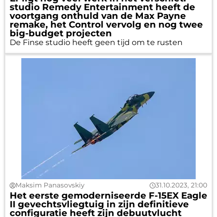
studio Remedy Entertainment heeft de
voortgang onthuld van de Max Payne
remake, het Control vervolg en nog twee
big-budget projecten
De Finse studio heeft geen tijd om te rusten
Maksim Panasovskiy
31.10.2023, 21:00
Het eerste gemoderniseerde F-15EX Eagle
II gevechtsvliegtuig in zijn definitieve
configuratie heeft zijn debuutvlucht