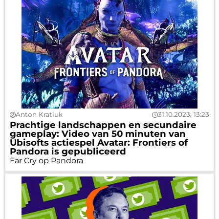
Anton Kratiuk
31.10.2023, 13:23
Prachtige landschappen en secundaire
gameplay: Video van 50 minuten van
Ubisofts actiespel Avatar: Frontiers of
Pandora is gepubliceerd
Far Cry op Pandora