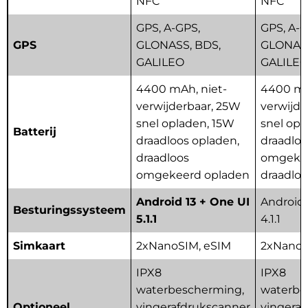
NFC
NFC
GPS, A-GPS,
GPS, A-G
GPS
GLONASS, BDS,
GLONASS
GALILEO
GALILE
4400 mAh, niet-
4400 mA
verwijderbaar, 25W
verwijde
snel opladen, 15W
snel opl
Batterij
draadloos opladen,
draadloo
draadloos
omgeke
omgekeerd opladen
draadlo
Android 13 + One UI
Android 
Besturingssysteem
5.1.1
4.1.1
Simkaart
2xNanoSIM, eSIM
2xNanoS
IPX8
IPX8
waterbescherming,
waterbe
Optioneel
vingerafdrukscanner
vingera