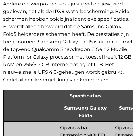
Andere ontwerpaspecten zijn vrijwel ongewijzigd
gebleven, net als de IPX8-waterbescherming. Beide
schermen hebben ook bijna identieke specificaties.
Er wordt alleen beweerd dat de Samsung Galaxy
Fold5 helderdere schermen heeft. De prestaties zijn
toegenomen. Samsung Galaxy Fold5 is uitgerust met
de top-end Qualcomm Snapdragon 8 Gen 2 Mobile
Platform for Galaxy processor. Het toestel heeft 12 GB
RAM en 256/512 GB interne opslag, of 1 TB. Het
nieuwe snelle UFS 4.0-geheugen wordt gebruikt.
Gedetailleerde vergelijking van kenmerken:
Specificaties
Samsung Galaxy
Samsu
Fold5
F
Opvouwbaar
Opvouw
Dynamic AMOLED
Dynami