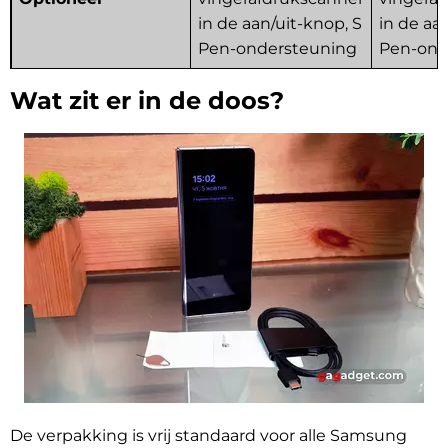
in de aan/uit-knop, S
in de aa
Pen-ondersteuning
Pen-ond
Wat zit er in de doos?
De verpakking is vrij standaard voor alle Samsung