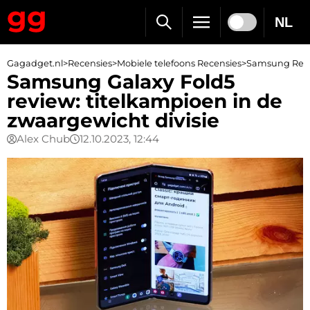
NL
Gagadget.nl
>
Recensies
>
Mobiele telefoons Recensies
>
Samsung Rece
Samsung Galaxy Fold5
review: titelkampioen in de
zwaargewicht divisie
Alex Chub
12.10.2023, 12:44