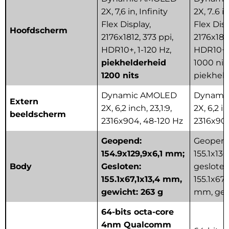
2X, 7,6 in, Infinity
2X, 7..6 i
Flex Display,
Flex Disp
Hoofdscherm
2176x1812, 373 ppi,
2176x1812
HDR10+, 1-120 Hz,
HDR10+, 
piekhelderheid
1000 nit
1200 nits
piekhel
Dynamic AMOLED
Dynami
Extern
2X, 6,2 inch, 23,1:9,
2X
, 6,2 i
beeldscherm
2316x904, 48-120 Hz
2316x904
Geopend:
Geopend
154.9x129,9x6,1 mm;
155.1x13
Body
Gesloten:
gesloten
155.1x67,1x13,4 mm,
155.1x67,
gewicht: 263 g
mm, gew
64-bits octa-core
4nm Qualcomm