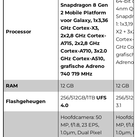
64-bit o
Snapdragon 8 Gen
4nm Qu
2 Mobile Platform
Snapdra
voor Galaxy, 1x3,36
1: 1x3,19
GHz Cortex-X3,
Processor
X2 + 3x2
2x2,8 GHz Cortex-
Cortex-A
A715, 2x2,8 GHz
GHz Cort
Cortex-A710, 3x2.0
grafisc
GHz Cortex-A510,
Adreno 
grafische Adreno
740 719 MHz
RAM
12 GB
12 GB
256/512GB/1TB
UFS
256/512
Flashgeheugen
4.0
3.1
Hoofdcamera: 50
Hoofdca
MP, f/1.8, 23 EPS,
MP, f/1.8
1.0μm, Dual Pixel
1.0μm, D