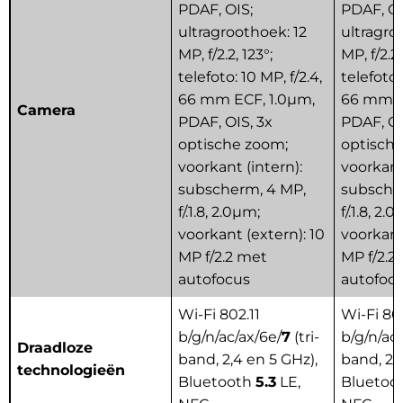
PDAF, OIS;
PDAF, OI
ultragroothoek: 12
ultragro
MP, f/2.2, 123°;
MP, f/2.2,
telefoto: 10 MP, f/2.4,
telefoto:
66 mm ECF, 1.0μm,
66 mm E
Camera
PDAF, OIS, 3x
PDAF, OI
optische zoom;
optisch
voorkant (intern):
voorkant 
subscherm, 4 MP,
subsche
f/.1.8, 2.0μm;
f/.1.8, 2.
voorkant (extern): 10
voorkant
MP f/2.2 met
MP f/2.2
autofocus
autofoc
Wi-Fi 802.11
Wi-Fi 802
b/g/n/ac/ax/6e/
7
(tri-
b/g/n/ac/
Draadloze
band, 2,4 en 5 GHz),
band, 2,
technologieën
Bluetooth
5.3
LE,
Bluetooth