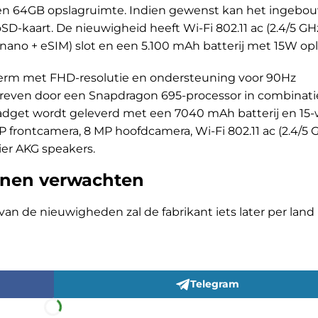
en 64GB opslagruimte. Indien gewenst kan het ingebo
kaart. De nieuwigheid heeft Wi-Fi 802.11 ac (2.4/5 GHz
(nano + eSIM) slot en een 5.100 mAh batterij met 15W op
herm met FHD-resolutie en ondersteuning voor 90Hz
dreven door een Snapdragon 695-processor in combinat
dget wordt geleverd met een 7040 mAh batterij en 15-
 frontcamera, 8 MP hoofdcamera, Wi-Fi 802.11 ac (2.4/5 G
ier AKG speakers.
nnen verwachten
an de nieuwigheden zal de fabrikant iets later per land
Telegram