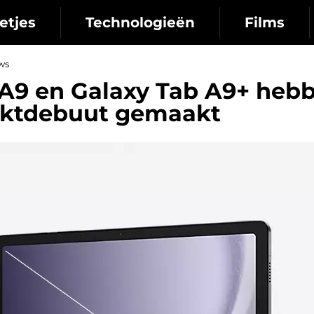
etjes
Technologieën
Films
ws
A9 en Galaxy Tab A9+ heb
rktdebuut gemaakt