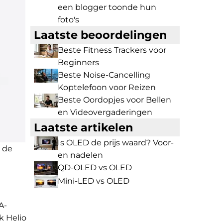
een blogger toonde hun
foto's
Laatste beoordelingen
Beste Fitness Trackers voor
Beginners
Beste Noise-Cancelling
Koptelefoon voor Reizen
Beste Oordopjes voor Bellen
en Videovergaderingen
Laatste artikelen
Is OLED de prijs waard? Voor-
 de
en nadelen
QD-OLED vs OLED
Mini-LED vs OLED
A-
k Helio