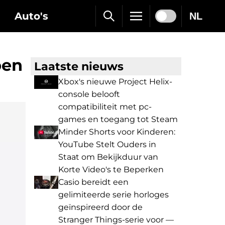
Auto's
NL
ben
Laatste nieuws
Xbox's nieuwe Project Helix-
console belooft
compatibiliteit met pc-
games en toegang tot Steam
Minder Shorts voor Kinderen:
YouTube Stelt Ouders in
Staat om Bekijkduur van
Korte Video's te Beperken
Casio bereidt een
gelimiteerde serie horloges
geïnspireerd door de
Stranger Things-serie voor —