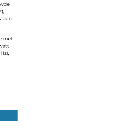
uwde
),
laden.
ie met
watt
Hz),