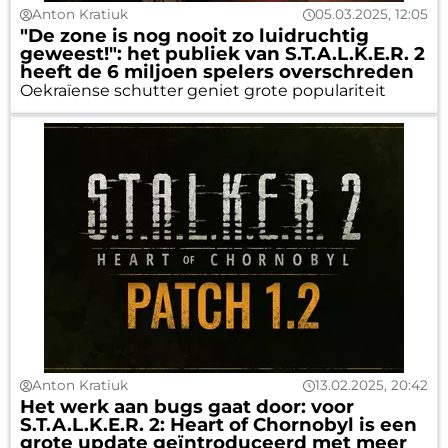
Anton Kratiuk
05.03.2025, 12:05
"De zone is nog nooit zo luidruchtig
geweest!": het publiek van S.T.A.L.K.E.R. 2
heeft de 6 miljoen spelers overschreden
Oekraïense schutter geniet grote populariteit
Anton Kratiuk
13.02.2025, 20:42
Het werk aan bugs gaat door: voor
S.T.A.L.K.E.R. 2: Heart of Chornobyl is een
grote update geïntroduceerd met meer