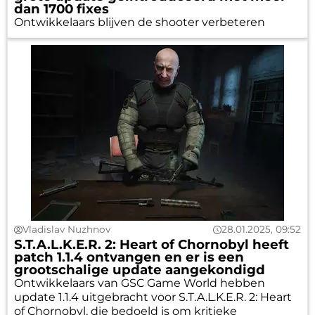
dan 1700 fixes
Ontwikkelaars blijven de shooter verbeteren
Vladislav Nuzhnov
28.01.2025, 09:52
S.T.A.L.K.E.R. 2: Heart of Chornobyl heeft
patch 1.1.4 ontvangen en er is een
grootschalige update aangekondigd
Ontwikkelaars van GSC Game World hebben
update 1.1.4 uitgebracht voor S.T.A.L.K.E.R. 2: Heart
of Chornobyl, die bedoeld is om kritieke