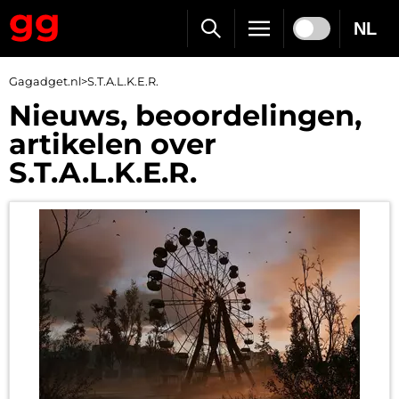
NL
Gagadget.nl
>
S.T.A.L.K.E.R.
Nieuws, beoordelingen,
artikelen over
S.T.A.L.K.E.R.