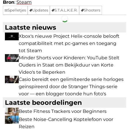
Bron
:
Steam
Spelletjes
Updates
S.T.A.L.K.E.R.
Shooters
Facebook
Telegram
Laatste nieuws
Xbox's nieuwe Project Helix-console belooft
compatibiliteit met pc-games en toegang
tot Steam
Minder Shorts voor Kinderen: YouTube Stelt
Ouders in Staat om Bekijkduur van Korte
Video's te Beperken
Casio bereidt een gelimiteerde serie horloges
geïnspireerd door de Stranger Things-serie
voor — een blogger toonde hun foto's
Laatste beoordelingen
Beste Fitness Trackers voor Beginners
Beste Noise-Cancelling Koptelefoon voor
Reizen