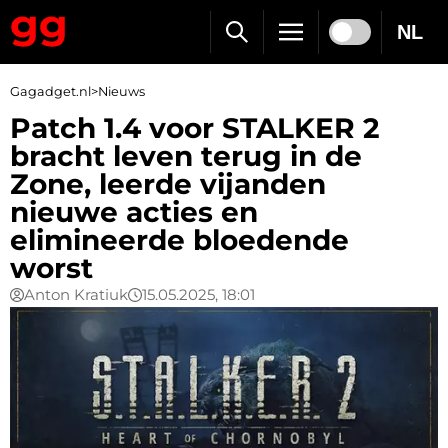
NL
Gagadget.nl
>
Nieuws
Patch 1.4 voor STALKER 2
bracht leven terug in de
Zone, leerde vijanden
nieuwe acties en
elimineerde bloedende
worst
Anton Kratiuk
15.05.2025, 18:01