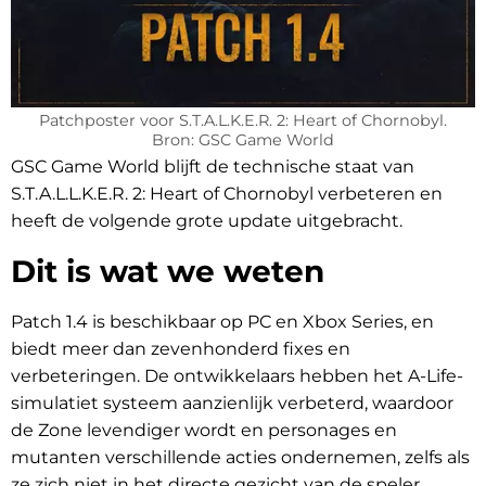
Patchposter voor S.T.A.L.K.E.R. 2: Heart of Chornobyl.
Bron: GSC Game World
GSC Game World blijft de technische staat van
S.T.A.L.L.K.E.R. 2: Heart of Chornobyl verbeteren en
heeft de volgende grote update uitgebracht.
Dit is wat we weten
Patch 1.4 is beschikbaar op PC en Xbox Series, en
biedt meer dan zevenhonderd fixes en
verbeteringen. De ontwikkelaars hebben het A-Life-
simulatiet systeem aanzienlijk verbeterd, waardoor
de Zone levendiger wordt en personages en
mutanten verschillende acties ondernemen, zelfs als
ze zich niet in het directe gezicht van de speler