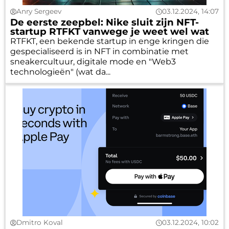
Anry Sergeev
03.12.2024, 14:07
De eerste zeepbel: Nike sluit zijn NFT-
startup RTFKT vanwege je weet wel wat
RTFKT, een bekende startup in enge kringen die
gespecialiseerd is in NFT in combinatie met
sneakercultuur, digitale mode en "Web3
technologieën" (wat da...
Dmitro Koval
03.12.2024, 10:02