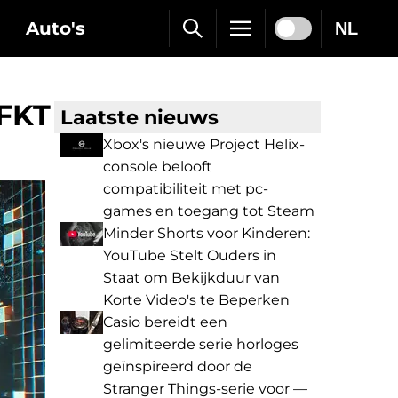
Auto's
NL
TFKT
Laatste nieuws
Xbox's nieuwe Project Helix-
console belooft
compatibiliteit met pc-
games en toegang tot Steam
Minder Shorts voor Kinderen:
YouTube Stelt Ouders in
Staat om Bekijkduur van
Korte Video's te Beperken
Casio bereidt een
gelimiteerde serie horloges
geïnspireerd door de
Stranger Things-serie voor —