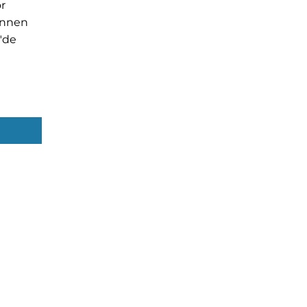
r
unnen
"de