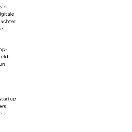
 van
gitale
 achter
het
op-
eld.
hun
startup
ers
ele