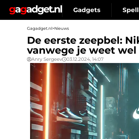
Gadgets
Spell
Gagadget.nl
>
Nieuws
De eerste zeepbel: Ni
vanwege je weet wel
Anry Sergeev
03.12.2024, 14:07