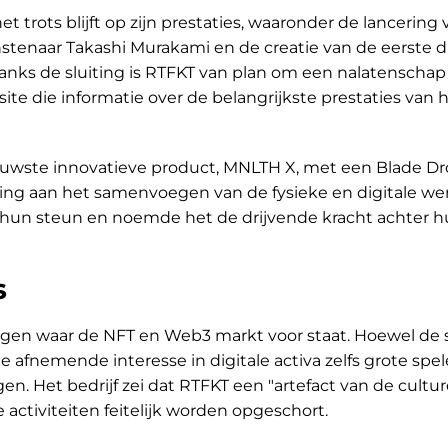
et trots blijft op zijn prestaties, waaronder de lancering
tenaar Takashi Murakami en de creatie van de eerste di
nks de sluiting is RTFKT van plan om een nalatenschap
ite die informatie over de belangrijkste prestaties van 
ieuwste innovatieve product, MNLTH X, met een Blade Dr
ing aan het samenvoegen van de fysieke en digitale wer
un steun en noemde het de drijvende kracht achter 
s
ngen waar de NFT en Web3 markt voor staat. Hoewel de 
 afnemende interesse in digitale activa zelfs grote spel
n. Het bedrijf zei dat RTFKT een "artefact van de cultur
de activiteiten feitelijk worden opgeschort.