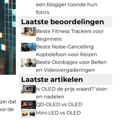
een blogger toonde hun
foto's
Laatste beoordelingen
Beste Fitness Trackers voor
Beginners
Beste Noise-Cancelling
Koptelefoon voor Reizen
Beste Oordopjes voor Bellen
en Videovergaderingen
Laatste artikelen
Is OLED de prijs waard? Voor-
en nadelen
zei dat
QD-OLED vs OLED
oor de
Mini-LED vs OLED