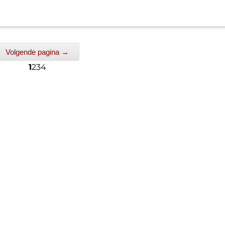
Volgende pagina →
1
2
3
4