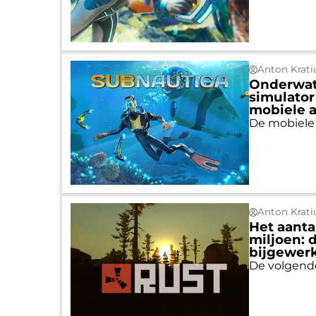
Anton Krati
Onderwate
simulator
mobiele 
De mobiele
Anton Krati
Het aanta
miljoen: 
bijgewer
De volgende