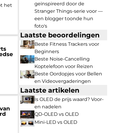
geïnspireerd door de
t het
Stranger Things-serie voor —
een blogger toonde hun
foto's
Laatste beoordelingen
Beste Fitness Trackers voor
rts
Beginners
eedse
Beste Noise-Cancelling
Koptelefoon voor Reizen
Beste Oordopjes voor Bellen
en Videovergaderingen
Laatste artikelen
Is OLED de prijs waard? Voor-
en nadelen
 van
rd
QD-OLED vs OLED
Mini-LED vs OLED