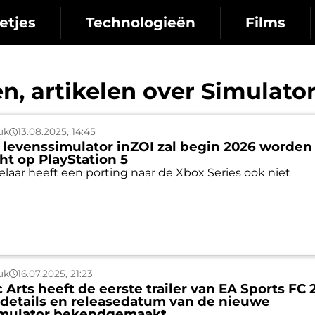
etjes
Technologieën
Films
n, artikelen over Simulato
uk
13.08.2025, 14:45
 levenssimulator inZOI zal begin 2026 worden
ht op PlayStation 5
laar heeft een porting naar de Xbox Series ook niet
uk
16.07.2025, 21:23
 Arts heeft de eerste trailer van EA Sports FC 
 details en releasedatum van de nieuwe
imulator bekendgemaakt