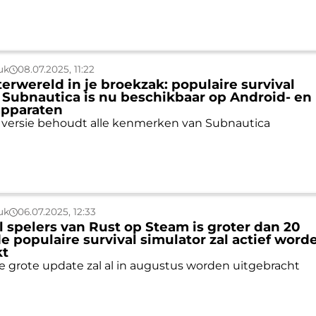
uk
08.07.2025, 11:22
rwereld in je broekzak: populaire survival
 Subnautica is nu beschikbaar op Android- en 
apparaten
 versie behoudt alle kenmerken van Subnautica
uk
06.07.2025, 12:33
l spelers van Rust op Steam is groter dan 20
de populaire survival simulator zal actief word
kt
 grote update zal al in augustus worden uitgebracht