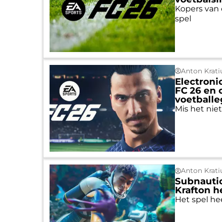
Kopers van 
spel
Anton Krati
Electroni
FC 26 en 
voetball
Mis het nie
Anton Krati
Subnautica
Krafton h
Het spel he