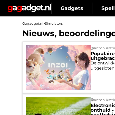
Gadgets
Spell
Gagadget.nl
>
Simulators
Nieuws, beoordelinge
Anton Krati
Populaire
uitgebrac
De ontwikke
uitgesloten
Anton Krati
Electronic
onthuld -
voetbals