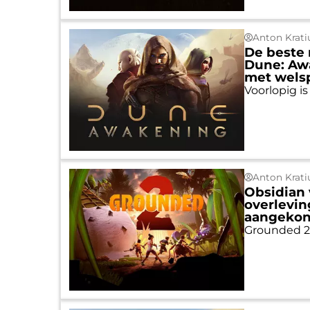
Anton Krati
De beste 
Dune: Awa
met welsp
Voorlopig i
Anton Krati
Obsidian 
overlevin
aangekon
Grounded 2 