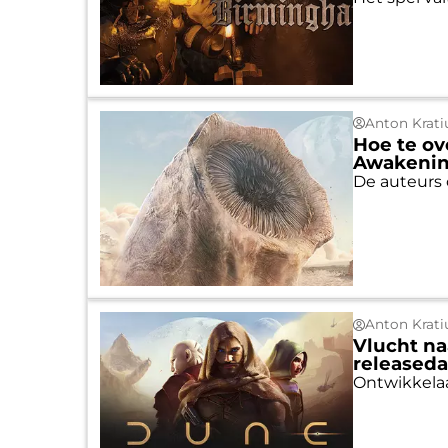
Anton Krati
Hoe te ov
Awakenin
De auteurs
Anton Krati
Vlucht na
releaseda
Ontwikkelaa