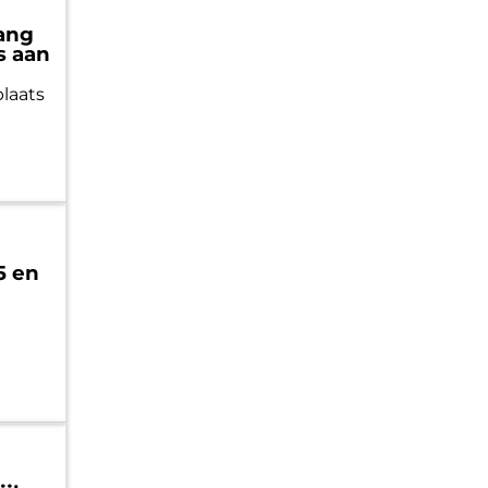
gang
s aan
plaats
5 en