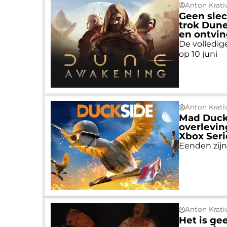
Anton Krati
Geen slec
trok Dune
en ontvin
De volledig
op 10 juni
Anton Krati
Mad Ducks
overlevin
Xbox Seri
Eenden zijn
Anton Krati
Het is ge