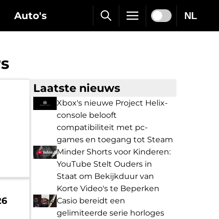
Auto's
NL
rs
Laatste nieuws
Xbox's nieuwe Project Helix-
console belooft
compatibiliteit met pc-
games en toegang tot Steam
Minder Shorts voor Kinderen:
YouTube Stelt Ouders in
Staat om Bekijkduur van
Korte Video's te Beperken
26
Casio bereidt een
gelimiteerde serie horloges