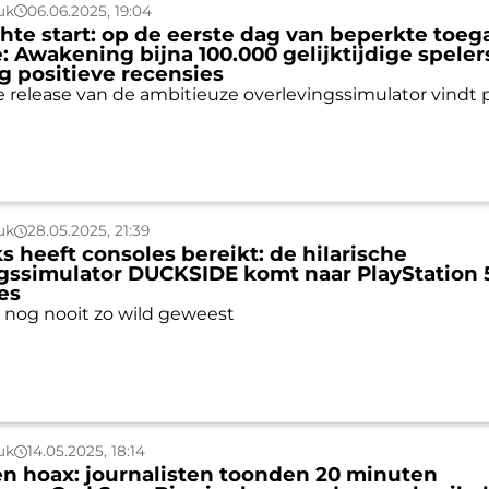
uk
06.06.2025, 19:04
hte start: op de eerste dag van beperkte toe
: Awakening bijna 100.000 gelijktijdige speler
g positieve recensies
e release van de ambitieuze overlevingssimulator vindt 
uk
28.05.2025, 21:39
 heeft consoles bereikt: de hilarische
gssimulator DUCKSIDE komt naar PlayStation 
es
 nog nooit zo wild geweest
uk
14.05.2025, 18:14
en hoax: journalisten toonden 20 minuten