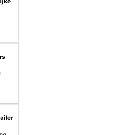
ijke
rs
n
ailer
ing