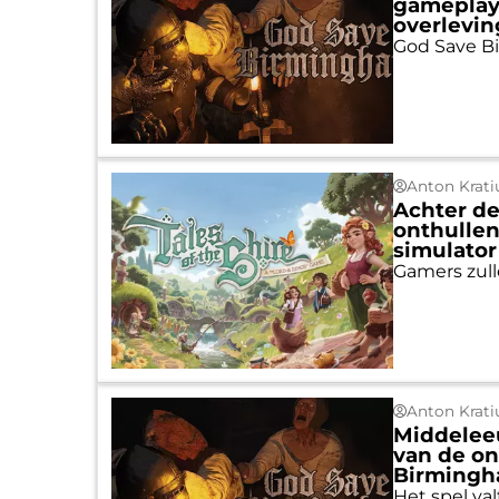
gameplay
overlevin
God Save B
Anton Krati
Achter de
onthullen
simulator
Gamers zull
Anton Krati
Middeleeu
van de on
Birmingh
Het spel va