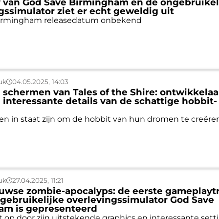
 van God Save Birmingham en de ongebruikel
gssimulator ziet er echt geweldig uit
irmingham releasedatum onbekend
uk
04.05.2025, 14:03
 schermen van Tales of the Shire: ontwikkelaa
 interessante details van de schattige hobbit-
en in staat zijn om de hobbit van hun dromen te creëre
uk
27.04.2025, 11:21
wse zombie-apocalyps: de eerste gameplaytr
gebruikelijke overlevingssimulator God Save
am is gepresenteerd
lt op door zijn uitstekende graphics en interessante sett