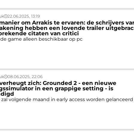
uk
22.06.2025, 13:19
manier om Arrakis te ervaren: de schrijvers va
kening hebben een lovende trailer uitgebrac
rekende citaten van critici
s de game alleen beschikbaar op pc
uk
08.06.2025, 22:06
verheugt zich: Grounded 2 - een nieuwe
gssimulator in een grappige setting - is
digd
zal volgende maand in early access worden gelanceerd