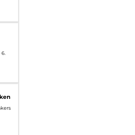
 6.
aken
kers