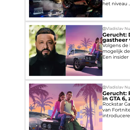
het niveau ..
Vladislav N
Gerucht: 
gastheer 
Volgens de
mogelijk de
Een insider 
Vladislav N
Gerucht: 
in GTA 6,
Rockstar G
van Fortnit
introduceren