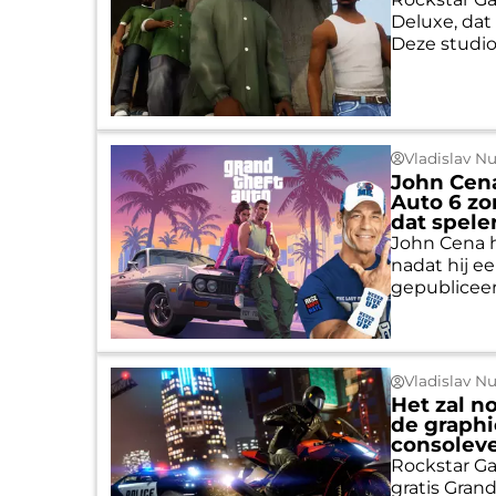
Deluxe, dat
Deze studio 
Vladislav N
John Cena
Auto 6 z
dat spele
John Cena h
nadat hij e
gepubliceer
Vladislav N
Het zal n
de graphi
consoleve
Rockstar G
gratis Gran