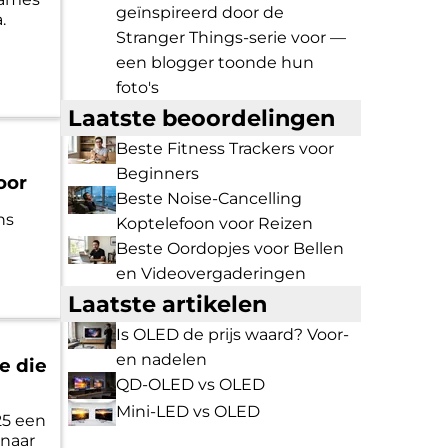
geïnspireerd door de
.
Stranger Things-serie voor —
een blogger toonde hun
foto's
Laatste beoordelingen
Beste Fitness Trackers voor
t
Beginners
oor
Beste Noise-Cancelling
ns
Koptelefoon voor Reizen
Beste Oordopjes voor Bellen
en Videovergaderingen
Laatste artikelen
Is OLED de prijs waard? Voor-
en nadelen
e die
QD-OLED vs OLED
Mini-LED vs OLED
25 een
 naar