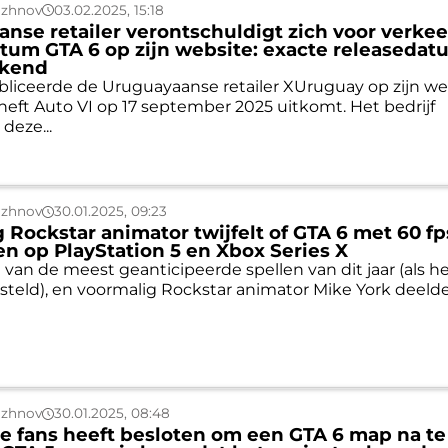
uzhnov
03.02.2025, 15:18
nse retailer verontschuldigt zich voor verke
tum GTA 6 op zijn website: exacte releasedat
ekend
liceerde de Uruguayaanse retailer XUruguay op zijn we
heft Auto VI op 17 september 2025 uitkomt. Het bedrijf
deze...
uzhnov
30.01.2025, 09:23
 Rockstar animator twijfelt of GTA 6 met 60 fp
en op PlayStation 5 en Xbox Series X
 van de meest geanticipeerde spellen van dit jaar (als he
gesteld), en voormalig Rockstar animator Mike York deelde
uzhnov
30.01.2025, 08:48
e fans heeft besloten om een GTA 6 map na te