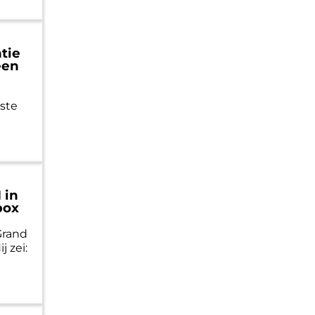
ntie
een
rste
 in
box
Grand
j zei: