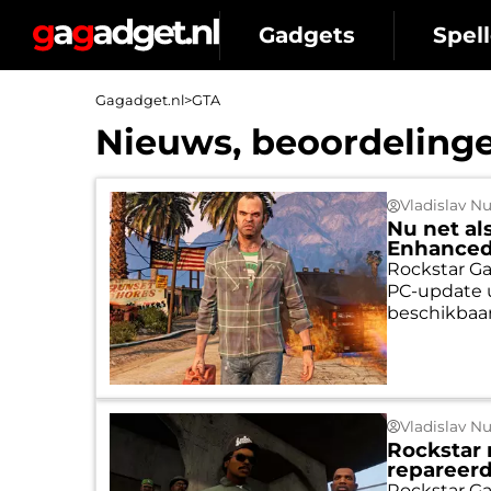
Gadgets
Spell
Gagadget.nl
>
GTA
Nieuws, beoordelinge
Vladislav N
Nu net al
Enhanced 
Rockstar G
PC-update u
beschikbaar
Vladislav N
Rockstar 
repareerd
Rockstar Ga