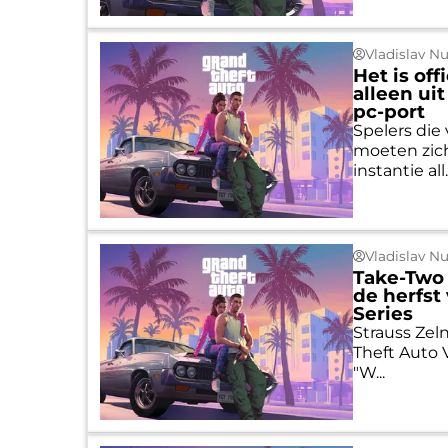
Vladislav N
Het is off
alleen ui
pc-port
Spelers die
moeten zich
instantie all..
Vladislav N
Take-Two 
de herfst
Series
Strauss Zel
Theft Auto V
"W...