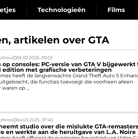
etjes
Technologieën
Films
n, artikelen over GTA
uzhnov
05.03.2025, 09:03
s op consoles: PC-versie van GTA V bijgewerkt 
edition met grafische verbeteringen
ames heeft de langverwachte Grand Theft Auto 5 Enhan
itgebracht, die functies toevoegt die voorheen alleen
 waren op ...
uzhnov
04.03.2025, 07:45
neemt studio over die mislukte GTA-remaster
e en werkte aan de heruitgave van L.A. Noire
mes heeft officieel de overname bevestigd van Video 