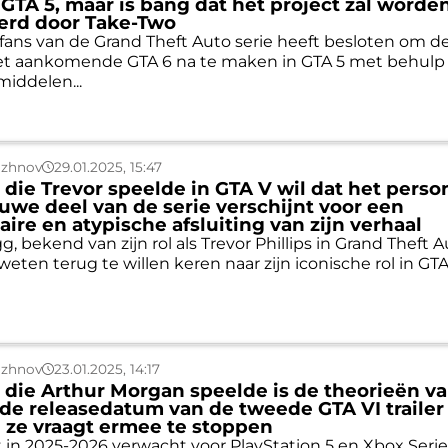
GTA 5, maar is bang dat het project zal worde
erd door Take-Two
fans van de Grand Theft Auto serie heeft besloten om d
het aankomende GTA 6 na te maken in GTA 5 met behulp
iddelen...
uzhnov
29.01.2025, 15:47
 die Trevor speelde in GTA V wil dat het pers
euwe deel van de serie verschijnt voor een
aire en atypische afsluiting van zijn verhaal
 bekend van zijn rol als Trevor Phillips in Grand Theft A
weten terug te willen keren naar zijn iconische rol in GTA
uzhnov
23.01.2025, 14:17
 die Arthur Morgan speelde is de theorieën v
 de releasedatum van de tweede GTA VI trailer
ij ze vraagt ermee te stoppen
 in 2025-2026 verwacht voor PlayStation 5 en Xbox Serie