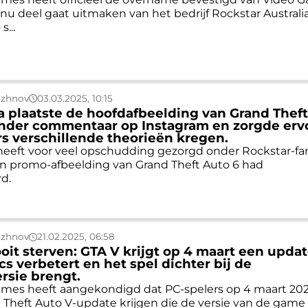
 nu deel gaat uitmaken van het bedrijf Rockstar Australia
s...
uzhnov
03.03.2025, 10:15
 plaatste de hoofdafbeelding van Grand Thef
onder commentaar op Instagram en zorgde erv
rs verschillende theorieën kregen.
eeft voor veel opschudding gezorgd onder Rockstar-fa
en promo-afbeelding van Grand Theft Auto 6 had
d.
uzhnov
21.02.2025, 06:58
ooit sterven: GTA V krijgt op 4 maart een updat
cs verbetert en het spel dichter bij de
rsie brengt.
ames heeft aangekondigd dat PC-spelers op 4 maart 20
d Theft Auto V-update krijgen die de versie van de game