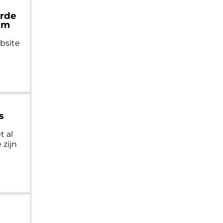
erde
um
bsite
s
t al
 zijn