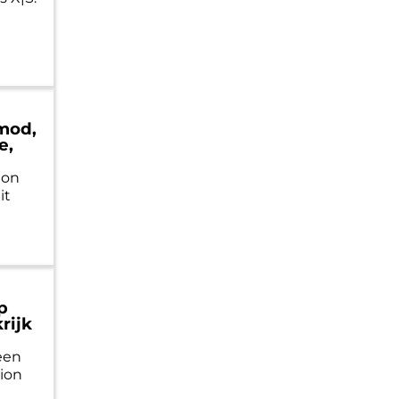
 mod,
e,
ion
it
p
rijk
een
tion