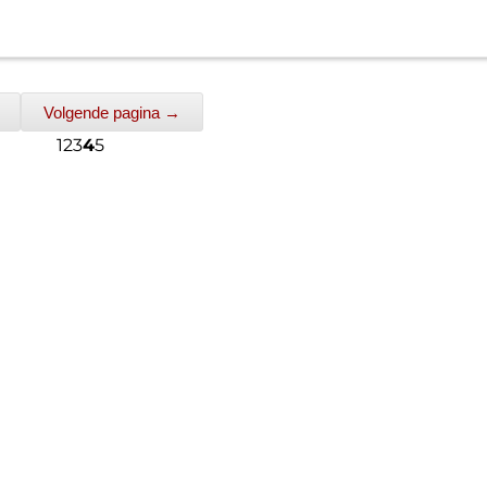
Volgende pagina →
1
2
3
4
5