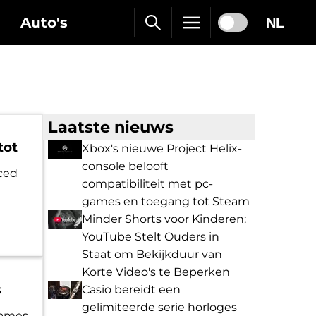
Auto's
NL
Laatste nieuws
tot
Xbox's nieuwe Project Helix-
console belooft
ced
compatibiliteit met pc-
games en toegang tot Steam
Minder Shorts voor Kinderen:
YouTube Stelt Ouders in
Staat om Bekijkduur van
Korte Video's te Beperken
s
Casio bereidt een
gelimiteerde serie horloges
Games