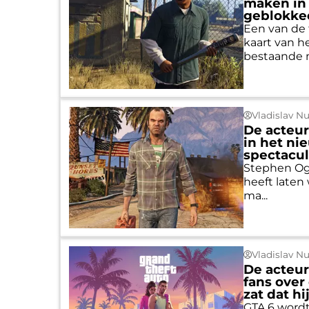
maken in 
geblokke
Een van de 
kaart van 
bestaande m
Vladislav N
De acteur
in het ni
spectacul
Stephen Ogg,
heeft laten 
ma...
Vladislav N
De acteur
fans over
zat dat h
GTA 6 wordt