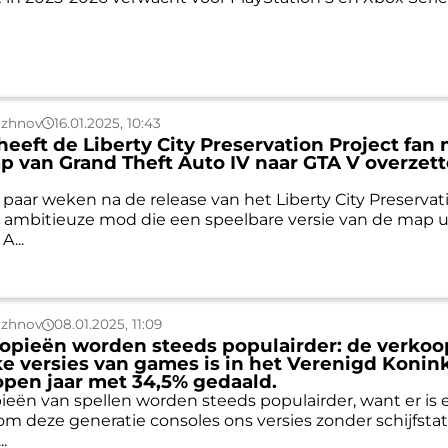
uzhnov
16.01.2025, 10:43
heeft de Liberty City Preservation Project fan
p van Grand Theft Auto IV naar GTA V overzett
 paar weken na de release van het Liberty City Preservat
n ambitieuze mod die een speelbare versie van de map u
A...
uzhnov
08.01.2025, 11:09
kopieën worden steeds populairder: de verkoo
ke versies van games is in het Verenigd Konink
open jaar met 34,5% gedaald.
pieën van spellen worden steeds populairder, want er is 
m deze generatie consoles ons versies zonder schijfsta
.