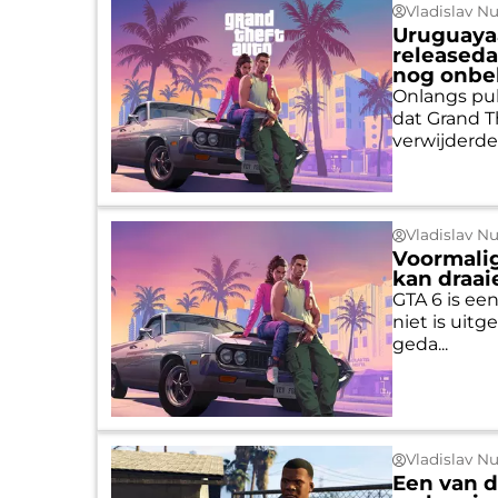
Vladislav N
Uruguayaa
releaseda
nog onb
Onlangs pub
dat Grand T
verwijderde 
Vladislav N
Voormalig
kan draai
GTA 6 is een
niet is uit
geda...
Vladislav N
Een van d