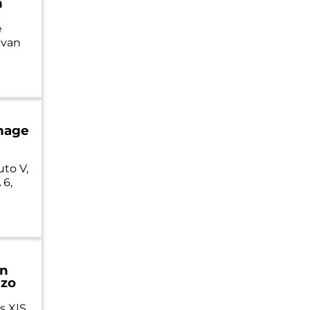
n
e
 van
onage
uto V,
 6,
an
 zo
s X|S.