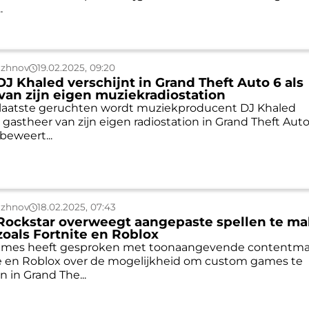
.
uzhnov
19.02.2025, 09:20
DJ Khaled verschijnt in Grand Theft Auto 6 als
van zijn eigen muziekradiostation
 laatste geruchten wordt muziekproducent DJ Khaled
 gastheer van zijn eigen radiostation in Grand Theft Auto
beweert...
uzhnov
18.02.2025, 07:43
Rockstar overweegt aangepaste spellen te m
 zoals Fortnite en Roblox
ames heeft gesproken met toonaangevende contentma
e en Roblox over de mogelijkheid om custom games te
 in Grand The...