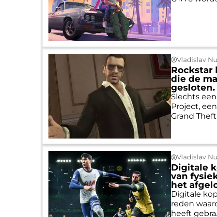
Vladislav N
Rockstar 
die de ma
gesloten.
Slechts een
Project, ee
Grand Theft 
Vladislav N
Digitale 
van fysie
het afgel
Digitale ko
reden waaro
heeft gebra..