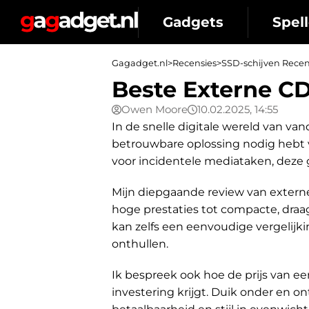
Gadgets
Spell
Gagadget.nl
>
Recensies
>
SSD-schijven Recen
Beste Externe CD
Owen Moore
10.02.2025, 14:55
In de snelle digitale wereld van van
betrouwbare oplossing nodig hebt v
voor incidentele mediataken, deze g
Mijn diepgaande review van externe
hoge prestaties tot compacte, draag
kan zelfs een eenvoudige vergelijki
onthullen.
Ik bespreek ook hoe de prijs van ee
investering krijgt. Duik onder en on