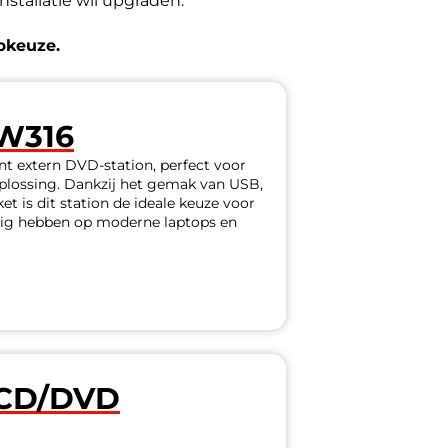
nstallatie wil upgraden.
opkeuze.
W316
t extern DVD-station, perfect voor
oplossing. Dankzij het gemak van USB,
t is dit station de ideale keuze voor
odig hebben op moderne laptops en
CD/DVD