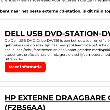
t brengen - een must-read voor iedereen die zijn media-i
 bent naar het beste externe cd-station, is dit mijn t
DELL USB DVD-STATION-D
De Dell USB DVD Drive-DW316 is een betrouwbaar en efficiën
gebruikers die op zoek zijn naar een probleemloze optische 
snelle lees-/schrijfsnelheden en een vooraf geladen mediapakke
studenten, professionals en reizigers die schijfcomputers n
ultrabooks.
Meer informatie
HP EXTERNE DRAAGBARE 
(F2B56AA)