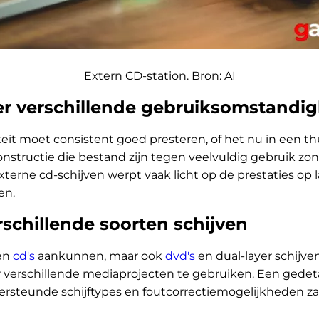
Extern CD-station. Bron: AI
r verschillende gebruiksomstandi
eit moet consistent goed presteren, of het nu in een th
structie die bestand zijn tegen veelvuldig gebruik zon
xterne cd-schijven werpt vaak licht op de prestaties o
en.
rschillende soorten schijven
een
cd's
aankunnen, maar ook
dvd's
en dual-layer schijven
or verschillende mediaprojecten te gebruiken. Een gedeta
dersteunde schijftypes en foutcorrectiemogelijkheden z