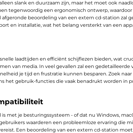
lleen slank en duurzaam zijn, maar het moet ook naadlo
bben tegenwoordig een ergonomisch ontwerp, waardoor 
d afgeronde beoordeling van een extern cd-station zal 
rt en installatie, wat het belang versterkt van een app
elle laadtijden en efficiënt schijflezen bieden, wat cruci
amen van media. In veel gevallen zal een gedetailleerde 
lheid je tijd en frustratie kunnen besparen. Zoek naar
ens het gebruik-functies die vaak benadrukt worden in p
atibiliteit
l is met je besturingssysteem - of dat nu Windows, macOS
l gebruikers waarderen een probleemloze ervaring die min
vereist. Een beoordeling van een extern cd-station mo