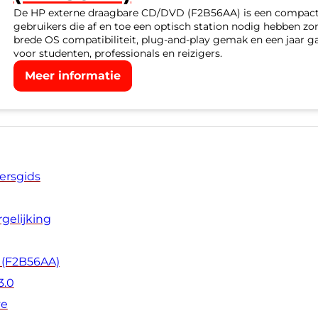
De HP externe draagbare CD/DVD (F2B56AA) is een compact
gebruikers die af en toe een optisch station nodig hebben z
brede OS compatibiliteit, plug-and-play gemak en een jaar gar
voor studenten, professionals en reizigers.
Meer informatie
ersgids
gelijking
 (F2B56AA)
3.0
ve