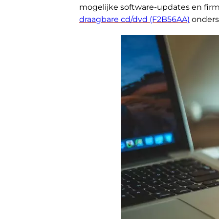
mogelijke software-updates en fir
draagbare cd/dvd (F2B56AA)
onders