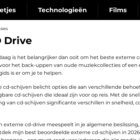
etjes
Technologieën
Films
sies
 Drive
daag is het belangrijker dan ooit om het beste externe c
oor het back-uppen van oude muziekcollecties of een e
ids is er om je te helpen.
 cd-schijven belicht opties die aan verschillende beho
bare cd-schijven die ideaal zijn voor op reis. Met de sn
ng van cd-schijven significante verschillen in snelheid,
n externe cd-drive meespeelt in je algemene beslissing,
tdek mijn best beoordeelde externe cd-schijven in 2026 s