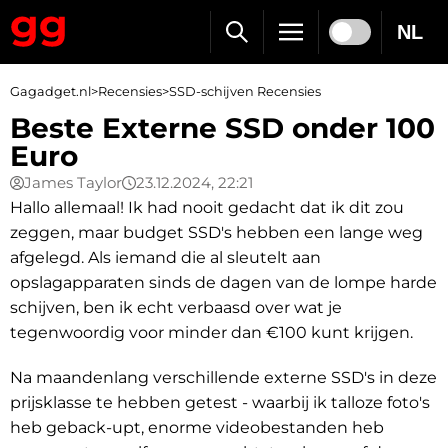
NL
Gagadget.nl
>
Recensies
>
SSD-schijven Recensies
Beste Externe SSD onder 100
Euro
James Taylor
23.12.2024, 22:21
Hallo allemaal! Ik had nooit gedacht dat ik dit zou
zeggen, maar budget SSD's hebben een lange weg
afgelegd. Als iemand die al sleutelt aan
opslagapparaten sinds de dagen van de lompe harde
schijven, ben ik echt verbaasd over wat je
tegenwoordig voor minder dan €100 kunt krijgen.
Na maandenlang verschillende externe SSD's in deze
prijsklasse te hebben getest - waarbij ik talloze foto's
heb geback-upt, enorme videobestanden heb