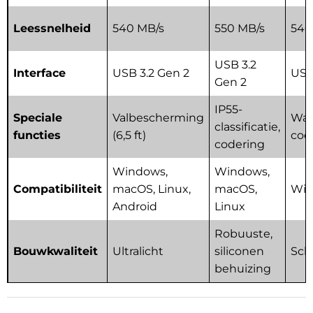
Leessnelheid
540 MB/s
550 MB/s
540
USB 3.2
Interface
USB 3.2 Gen 2
USB
Gen 2
IP55-
Speciale
Valbescherming
Wac
classificatie,
functies
(6,5 ft)
cod
codering
Windows,
Windows,
Compatibiliteit
macOS, Linux,
macOS,
Win
Android
Linux
Robuuste,
Bouwkwaliteit
Ultralicht
siliconen
Sch
behuizing