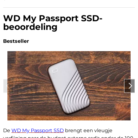
WD My Passport SSD-
beoordeling
Bestseller
De
WD My Passport SSD
brengt een vleugje