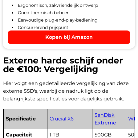
Ergonomisch, zakvriendelijk ontwerp
Goed thermisch beheer
Eenvoudige plug-and-play-bediening
Concurrerend prijspunt
Kopen bij Amazon
Externe harde schijf onder
de €100: Vergelijking
Hier volgt een gedetailleerde vergelijking van deze
externe SSD's, waarbij de nadruk ligt op de
belangrijkste specificaties voor dagelijks gebruik:
SanDisk
Specificatie
Crucial X6
WD 
Extreme
Capaciteit
1 TB
500GB
500