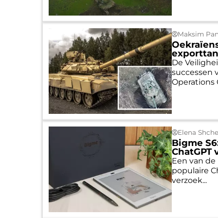
Maksim Pan
Oekraïens
exporttan
De Veilighe
successen v
Operations C
Elena Shch
Bigme S6
ChatGPT v
Een van de 
populaire C
verzoek...