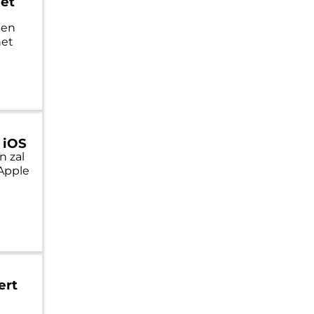
met
een
het
 iOS
n zal
 Apple
ert