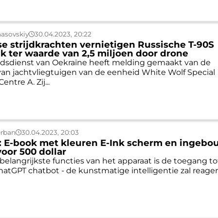
asovskiy
30.04.2023, 20:22
e strijdkrachten vernietigen Russische T-90S
k ter waarde van 2,5 miljoen door drone
idsdienst van Oekraïne heeft melding gemaakt van de
an jachtvliegtuigen van de eenheid White Wolf Special
entre A. Zij...
erban
30.04.2023, 20:03
: E-book met kleuren E-Ink scherm en ingeb
oor 500 dollar
belangrijkste functies van het apparaat is de toegang to
hatGPT chatbot - de kunstmatige intelligentie zal reage