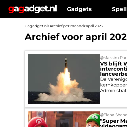
Gadgets
Spell
Gagadget.nl
>
Archief per maand
>
april 2023
Archief voor april 20
Maksim Pan
VS blijft
intercont
lanceerbe
De Verenig
kernkoppen.
Administrat
Elena Shch
"Super Ma
videogam