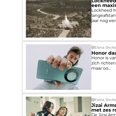
Lockheed 
een maxim
Lockheed Ma
langeafstan
jaar nog een 
Elena Shch
Honor daa
Honor is va
zich richte
maar oo...
Elena Shch
Jizai Arm
met zes 
De Jizai Ar