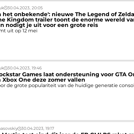
uk
30.04.2023, 20:05
n het onbekende': nieuwe The Legend of Zeld
the Kingdom trailer toont de enorme wereld v
n nodigt je uit voor een grote reis
mt uit op 12 mei
uk
30.04.2023, 19:46
Rockstar Games laat ondersteuning voor GTA O
n Xbox One deze zomer vallen
or de grote populariteit van de huidige generatie conso
asovskiy
30.04.2023, 19:17