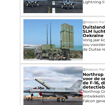
Lightning II
Maksim Pan
Duitsland
SLM lucht
Oekraïne
Vorig jaar 
zou voorzie
de Duitse re.
Maksim Pan
Northrop 
voor de o
de F-16, d
detectieb
Northrop G
ontwikkelin
Falcon gevec