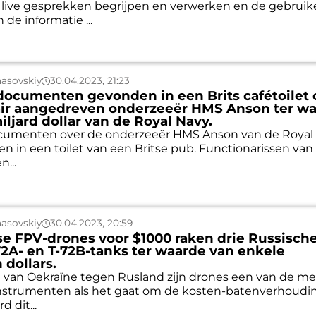
live gesprekken begrijpen en verwerken en de gebruik
 de informatie ...
asovskiy
30.04.2023, 21:23
 documenten gevonden in een Brits cafétoilet 
air aangedreven onderzeeër HMS Anson ter w
iljard dollar van de Royal Navy.
documenten over de onderzeeër HMS Anson van de Royal
en in een toilet van een Britse pub. Functionarissen van
n...
asovskiy
30.04.2023, 20:59
e FPV-drones voor $1000 raken drie Russische
72A- en T-72B-tanks ter waarde van enkele
 dollars.
g van Oekraïne tegen Rusland zijn drones een van de m
instrumenten als het gaat om de kosten-batenverhoudi
 dit...