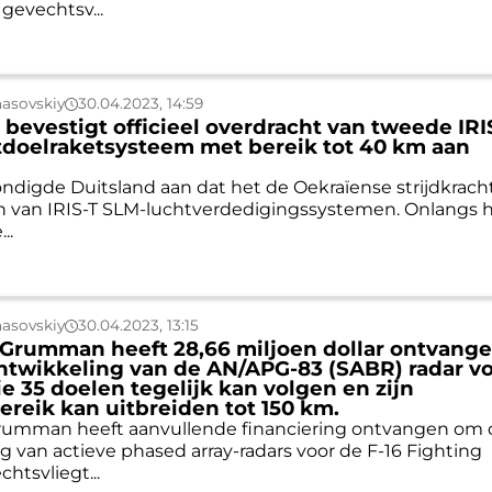
 gevechtsv...
asovskiy
30.04.2023, 14:59
 bevestigt officieel overdracht van tweede IRI
doelraketsysteem met bereik tot 40 km aan
kondigde Duitsland aan dat het de Oekraïense strijdkrac
n van IRIS-T SLM-luchtverdedigingssystemen. Onlangs 
..
asovskiy
30.04.2023, 13:15
Grumman heeft 28,66 miljoen dollar ontvang
ntwikkeling van de AN/APG-83 (SABR) radar v
ie 35 doelen tegelijk kan volgen en zijn
ereik kan uitbreiden tot 150 km.
rumman heeft aanvullende financiering ontvangen om 
g van actieve phased array-radars voor de F-16 Fighting
htsvliegt...