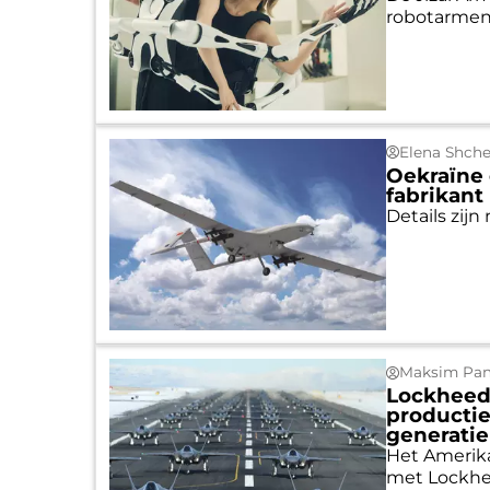
robotarmen,
Elena Shch
Oekraïne
fabrikant
Details zij
Maksim Pan
Lockheed 
productie
generatie
Het Amerika
met Lockhee