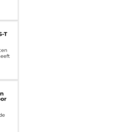
S-T
hten
heeft
en
oor
de