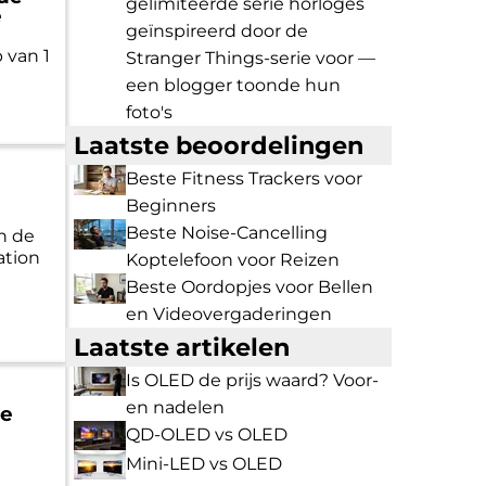
gelimiteerde serie horloges
e
geïnspireerd door de
 van 1
Stranger Things-serie voor —
een blogger toonde hun
foto's
Laatste beoordelingen
Beste Fitness Trackers voor
Beginners
Beste Noise-Cancelling
n de
ation
Koptelefoon voor Reizen
Beste Oordopjes voor Bellen
en Videovergaderingen
Laatste artikelen
Is OLED de prijs waard? Voor-
en nadelen
me
n
QD-OLED vs OLED
Mini-LED vs OLED