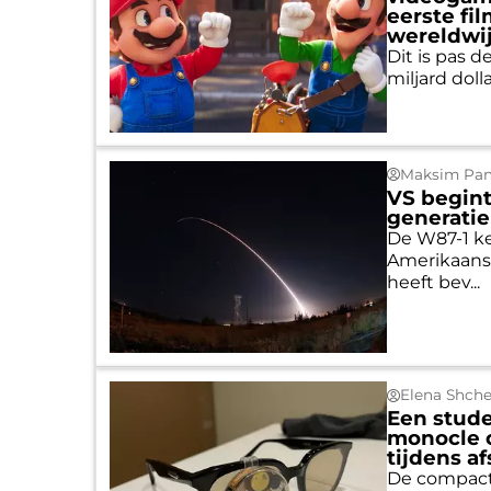
eerste fi
wereldwij
Dit is pas d
miljard doll
Maksim Pan
VS begin
generatie
De W87-1 ke
Amerikaanse
heeft bev...
Elena Shch
Een stude
monocle 
tijdens a
De compact