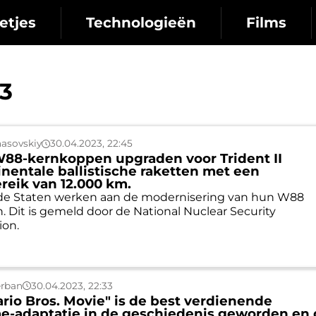
etjes
Technologieën
Films
23
asovskiy
30.04.2023, 22:45
 W88-kernkoppen upgraden voor Trident II
inentale ballistische raketten met een
reik van 12.000 km.
de Staten werken aan de modernisering van hun W88
 Dit is gemeld door de National Nuclear Security
ion.
erban
30.04.2023, 22:33
rio Bros. Movie" is de best verdienende
e-adaptatie in de geschiedenis geworden en 