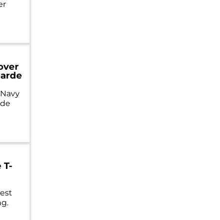
er
over
aarde
 Navy
 de
 T-
eest
ng.