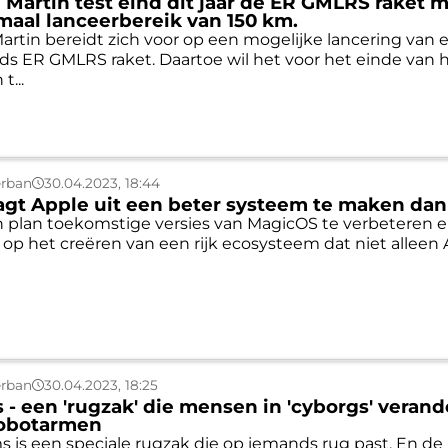
Martin test eind dit jaar de ER GMLRS raket 
aal lanceerbereik van 150 km.
rtin bereidt zich voor op een mogelijke lancering van 
ds ER GMLRS raket. Daartoe wil het voor het einde van 
t...
erban
30.04.2023, 18:44
gt Apple uit een beter systeem te maken dan
n plan toekomstige versies van MagicOS te verbeteren e
n op het creëren van een rijk ecosysteem dat niet alleen
erban
30.04.2023, 18:25
s - een 'rugzak' die mensen in 'cyborgs' verand
robotarmen
ms is een speciale rugzak die op iemands rug past. En de