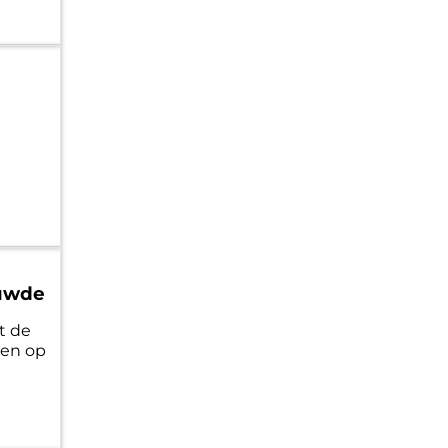
ouwde
t de
ren op