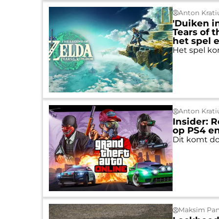
Anton Krati
'Duiken i
Tears of 
het spel e
Het spel ko
Anton Krati
Insider: 
op PS4 e
Dit komt do
Maksim Pan