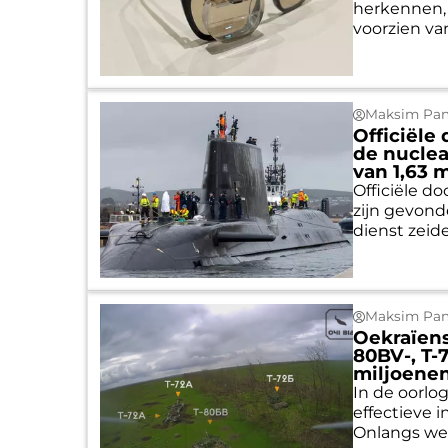
herkennen, 
voorzien van
Maksim Pan
Officiële
de nucle
van 1,63 m
Officiële 
zijn gevond
dienst zeide
Maksim Pan
Oekraïens
80BV-, T-
miljoenen
In de oorlo
effectieve 
Onlangs werd