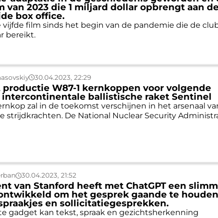
lm van 2023 die 1 miljard dollar opbrengt aan d
de box office.
e vijfde film sinds het begin van de pandemie die de club
ar bereikt.
asovskiy
30.04.2023, 22:29
t productie W87-1 kernkoppen voor volgende
 intercontinentale ballistische raket Sentinel
rnkop zal in de toekomst verschijnen in het arsenaal va
 strijdkrachten. De National Nuclear Security Administr
erban
30.04.2023, 21:52
nt van Stanford heeft met ChatGPT een slim
ontwikkeld om het gesprek gaande te houde
fspraakjes en sollicitatiegesprekken.
e gadget kan tekst, spraak en gezichtsherkenning