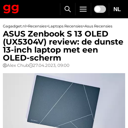
NL
Gagadget.nl
>
Recensies
>
Laptops Recensies
>
Asus Recensies
ASUS Zenbook S 13 OLED
(UX5304V) review: de dunste
13-inch laptop met een
OLED-scherm
Alex Chub
27.04.2023, 09:00