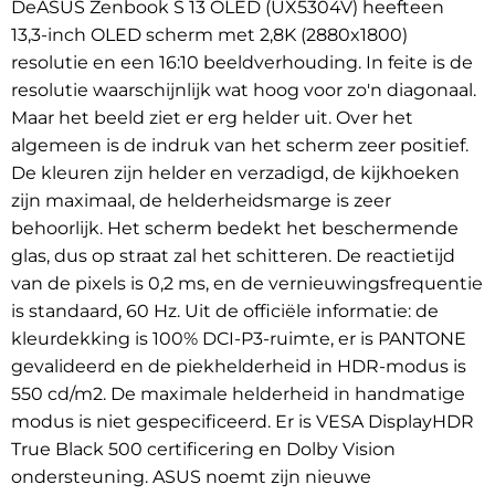
De
ASUS Zenbook S 13 OLED (UX5304V)
heeft
een
13,3-inch
OLED scherm met 2,8K (2880x1800)
resolutie en een 16:10 beeldverhouding. In feite is de
resolutie waarschijnlijk wat hoog voor zo'n diagonaal.
Maar het beeld ziet er erg helder uit. Over het
algemeen is de indruk van het scherm zeer positief.
De kleuren zijn helder en verzadigd, de kijkhoeken
zijn maximaal, de helderheidsmarge is zeer
behoorlijk. Het scherm bedekt het beschermende
glas, dus op straat zal het schitteren.
De reactietijd
van de pixels is 0,2 ms, en de vernieuwingsfrequentie
is standaard, 60 Hz. Uit de officiële informatie: de
kleurdekking is 100% DCI-P3-ruimte, er is PANTONE
gevalideerd en de piekhelderheid in HDR-modus is
550 cd/m2. De maximale helderheid in handmatige
modus is niet gespecificeerd. Er is VESA DisplayHDR
True Black 500 certificering en Dolby Vision
ondersteuning.
ASUS noemt zijn nieuwe