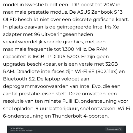
model in kwestie biedt een TDP boost tot 20W in
maximale prestatie modus. De ASUS Zenbook S 13
OLED beschikt niet over een discrete grafische kaart.
In plaats daarvan is de geïntegreerde Intel Iris Xe
adapter met 96 uitvoeringseenheden
verantwoordelijk voor de graphics, met een
maximale frequentie tot 1.300 MHz. De RAM
capaciteit is 16GB LPDDR5-5200. Er zijn geen
upgrades beschikbaar, er is een versie met 32GB
RAM. Draadloze interfaces zijn Wi-Fi 6E (802.11ax) en
Bluetooth 5.2. De laptop voldoet aan
de
programmavoorwaarden
van Intel Evo, die een
aantal prestatie-eisen
stelt.
Deze omvatten: een
resolutie van ten minste FullHD
, ondersteuning voor
snel opladen, 9 uur batterijduur, snel ontwaken, Wi-Fi
6-ondersteuning en Thunderbolt 4-poorten
.