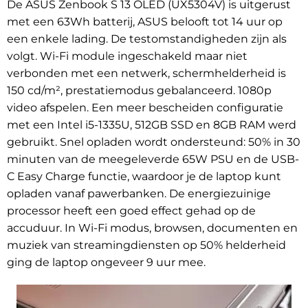
De ASUS Zenbook S 13 OLED (UX5304V) is uitgerust
met een 63Wh batterij, ASUS belooft tot 14 uur op
een enkele lading. De testomstandigheden zijn als
volgt. Wi-Fi module ingeschakeld maar niet
verbonden met een netwerk, schermhelderheid is
150 cd/m², prestatiemodus gebalanceerd. 1080p
video afspelen. Een meer bescheiden configuratie
met een Intel i5-1335U, 512GB SSD en 8GB RAM werd
gebruikt. Snel opladen wordt ondersteund: 50% in 30
minuten van de meegeleverde 65W PSU en de USB-
C Easy Charge functie, waardoor je de laptop kunt
opladen vanaf pawerbanken. De energiezuinige
processor heeft een goed effect gehad op de
accuduur. In Wi-Fi modus, browsen, documenten en
muziek van streamingdiensten op 50% helderheid
ging de laptop ongeveer 9 uur mee.