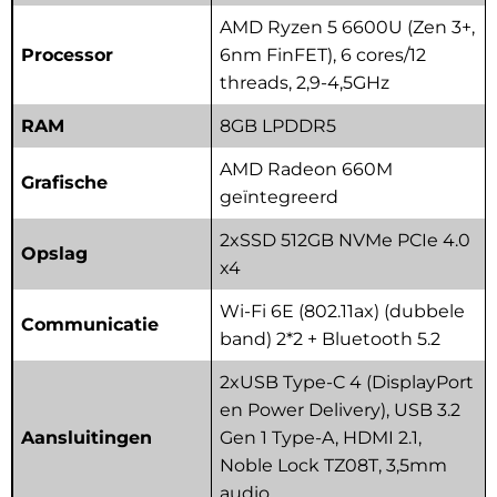
AMD Ryzen 5 6600U (Zen 3+,
Processor
6nm FinFET), 6 cores/12
threads, 2,9-4,5GHz
RAM
8GB LPDDR5
AMD Radeon 660M
Grafische
geïntegreerd
2xSSD 512GB NVMe PCIe 4.0
Opslag
x4
Wi-Fi 6E (802.11ax) (dubbele
Communicatie
band) 2*2 + Bluetooth 5.2
2xUSB Type-C 4 (DisplayPort
en Power Delivery), USB 3.2
Aansluitingen
Gen 1 Type-A,
HDMI 2.1,
Noble Lock TZ08T, 3,5mm
audio