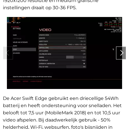
1920x1200 resolutie en medium grafische
instellingen draait op 30-36 FPS.
De Acer Swift Edge gebruikt een driecellige 54Wh
batterij en heeft ondersteuning voor snelladen. Het
belooft tot 7,5 uur (MobileMark 2018) en tot 10,5 uur
video afspelen. Bij daadwerkelijk gebruik - 50%
helderheid, Wi-Fi, websurfen, foto's bijsnijden in