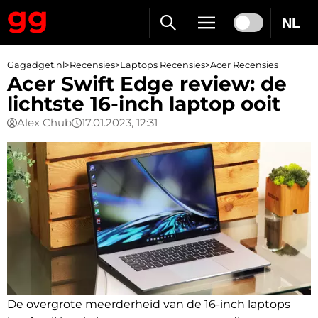
NL
Gagadget.nl
>
Recensies
>
Laptops Recensies
>
Acer Recensies
Acer Swift Edge review: de
lichtste 16-inch laptop ooit
Alex Chub
17.01.2023, 12:31
De overgrote meerderheid van de 16-inch laptops