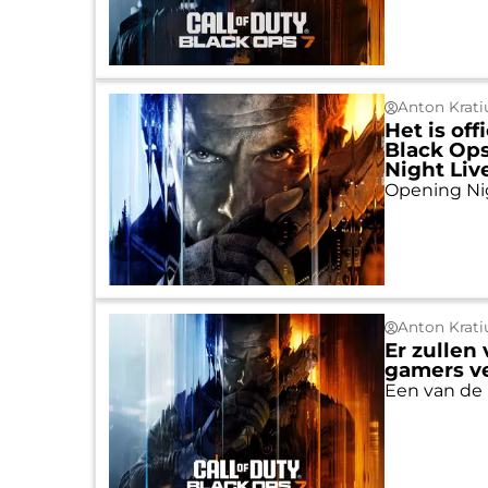
Anton Krati
Het is off
Black Ops
Night Liv
Opening Nig
Anton Krati
Er zullen 
gamers v
Een van de 