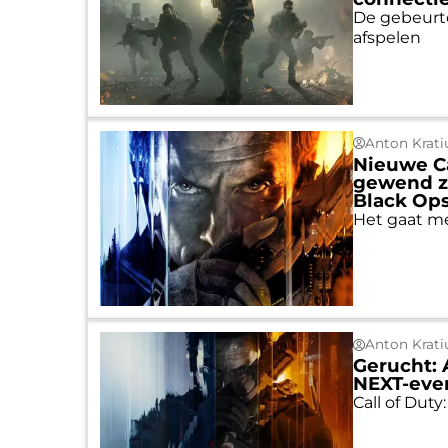
De gebeurte
afspelen
Anton Krati
Nieuwe Ca
gewend zi
Black Ops
Het gaat me
Anton Krati
Gerucht: 
NEXT-eve
Call of Dut