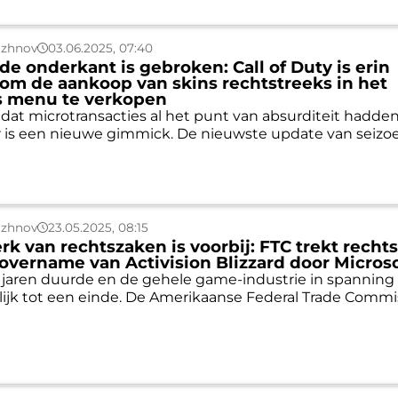
uzhnov
03.06.2025, 07:40
e onderkant is gebroken: Call of Duty is erin
om de aankoop van skins rechtstreeks in het
s menu te verkopen
t dat microtransacties al het punt van absurditeit hadde
er is een nieuwe gimmick. De nieuwste update van seizoe
uzhnov
23.05.2025, 08:15
erk van rechtszaken is voorbij: FTC trekt recht
overname van Activision Blizzard door Microso
 jaren duurde en de gehele game-industrie in spanning 
ijk tot een einde. De Amerikaanse Federal Trade Commi