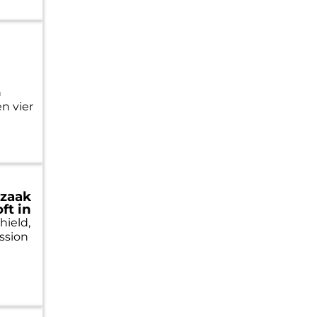
n
n vier
szaak
ft in
hield,
ssion