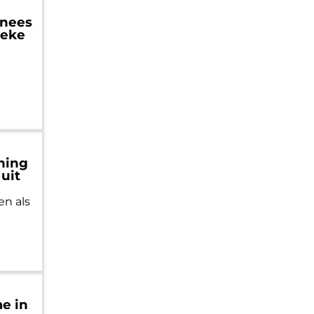
nnees
ieke
uning
 uit
en als
e in