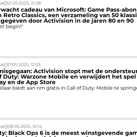
uk
21.05.2025, 21:38
rwacht cadeau van Microsoft: Game Pass-abo
 Retro Classics, een verzameling van 50 klass
gegeven door Activision in de jaren 80 en 90
het begin!"
uk
17.05.2025, 12:03
s misgegaan: Activision stopt met de onderste
of Duty: Warzone Mobile en verwijdert het spel
ay en de App Store
aar biedt aan om gratis in Call of Duty: Mobile te spring
uk
08.05.2025, 16:14
uty: Black Ops 6 is de meest winstgevende gam