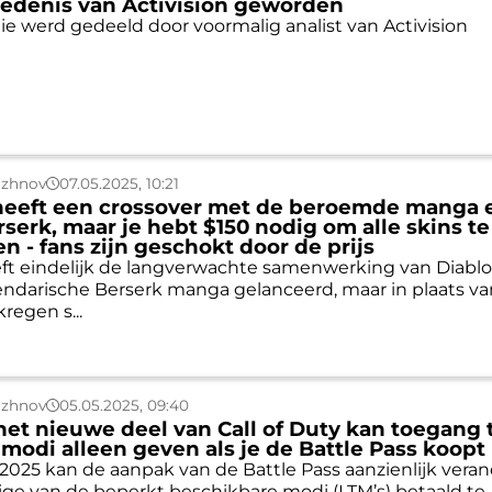
edenis van Activision geworden
ie werd gedeeld door voormalig analist van Activision
uzhnov
07.05.2025, 10:21
 heeft een crossover met de beroemde manga 
serk, maar je hebt $150 nodig om alle skins te
n - fans zijn geschokt door de prijs
eft eindelijk de langverwachte samenwerking van Diablo
ndarische Berserk manga gelanceerd, maar in plaats va
regen s...
uzhnov
05.05.2025, 09:40
het nieuwe deel van Call of Duty kan toegang 
odi alleen geven als je de Battle Pass koopt
y 2025 kan de aanpak van de Battle Pass aanzienlijk vera
e van de beperkt beschikbare modi (LTM’s) betaald te