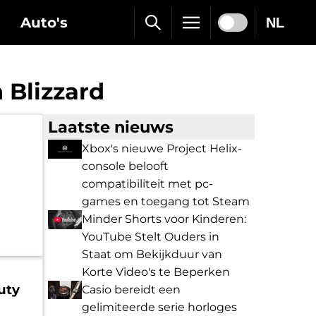
Auto's
NL
 Blizzard
Laatste nieuws
Xbox's nieuwe Project Helix-
console belooft
compatibiliteit met pc-
games en toegang tot Steam
Minder Shorts voor Kinderen:
YouTube Stelt Ouders in
Staat om Bekijkduur van
Korte Video's te Beperken
uty
Casio bereidt een
gelimiteerde serie horloges