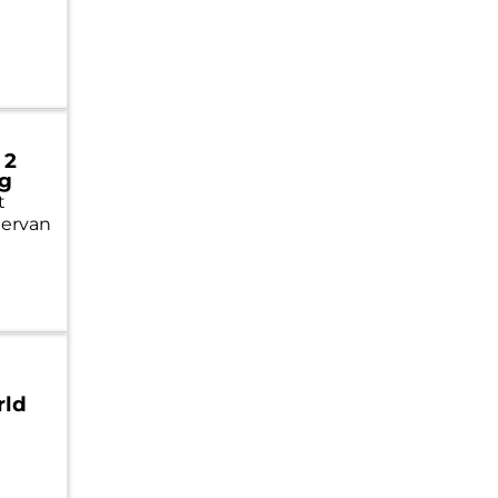
 2
eg
t
 ervan
rld