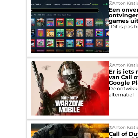
Anton Krati
Een onve
ontvingen
games uit
"Dit is pas 
Anton Krati
Er is iet
van Call 
Google Pl
De ontwikkel
alternatief
Anton Krati
Call of D