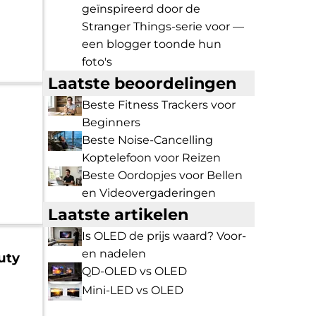
geïnspireerd door de
Stranger Things-serie voor —
een blogger toonde hun
foto's
Laatste beoordelingen
Beste Fitness Trackers voor
Beginners
Beste Noise-Cancelling
Koptelefoon voor Reizen
Beste Oordopjes voor Bellen
en Videovergaderingen
Laatste artikelen
Is OLED de prijs waard? Voor-
en nadelen
uty
QD-OLED vs OLED
Mini-LED vs OLED