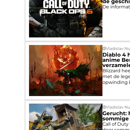
de geschi
De informat
Vladislav N
Diablo 4
anime Ber
verzamele
Blizzard he
met de lege
opwinding k
Vladislav N
Gerucht: 
sommige m
Call of Dut
door sommig