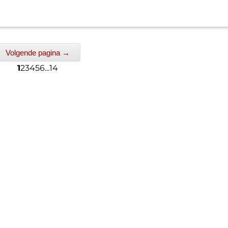
Volgende pagina →
1
2
3
4
5
6
...
14