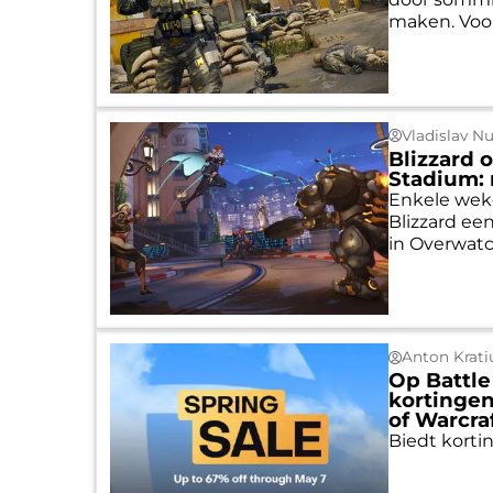
maken. Voor
Vladislav N
Blizzard 
Stadium: 
Enkele wek
Blizzard ee
in Overwatch
Anton Krati
Op Battle
kortingen
of Warcra
Biedt korti