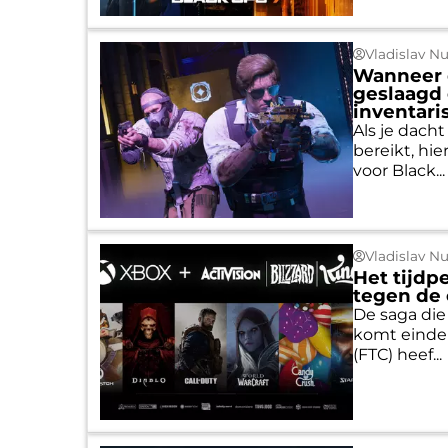
Vladislav N
Wanneer d
geslaagd 
inventari
Als je dach
bereikt, hi
voor Black...
Vladislav N
Het tijdp
tegen de 
De saga die
komt eindel
(FTC) heef...