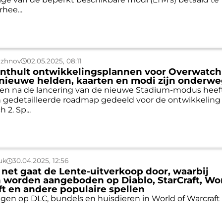
hee...
uzhnov
02.05.2025, 08:11
onthult ontwikkelingsplannen voor Overwatch
nieuwe helden, kaarten en modi zijn onderw
en na de lancering van de nieuwe Stadium-modus heef
n gedetailleerde roadmap gedeeld voor de ontwikkeling
 2. Sp...
uk
30.04.2025, 12:56
 net gaat de Lente-uitverkoop door, waarbij
 worden aangeboden op Diablo, StarCraft, Wo
ft en andere populaire spellen
ngen op DLC, bundels en huisdieren in World of Warcraft