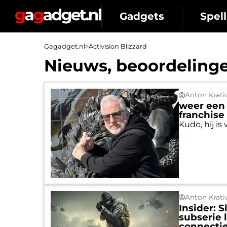
Gadgets
Spell
Gagadget.nl
>
Activision Blizzard
Nieuws, beoordelingen
Anton Krati
weer een 
franchise
Kudo, hij i
Anton Krati
Insider: 
subserie
connecti