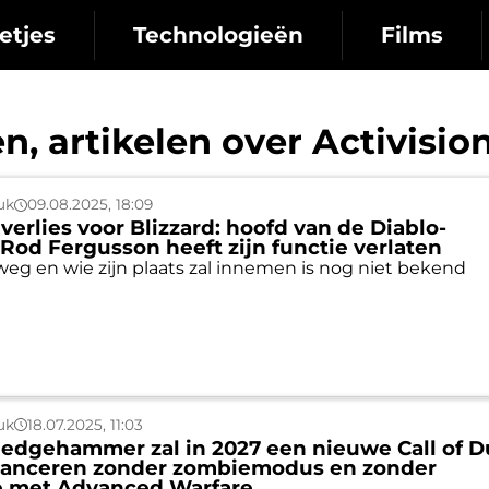
etjes
Technologieën
Films
, artikelen over Activision
uk
09.08.2025, 18:09
verlies voor Blizzard: hoofd van de Diablo-
 Rod Fergusson heeft zijn functie verlaten
s weg en wie zijn plaats zal innemen is nog niet bekend
uk
18.07.2025, 11:03
Sledgehammer zal in 2027 een nieuwe Call of D
 lanceren zonder zombiemodus en zonder
e met Advanced Warfare