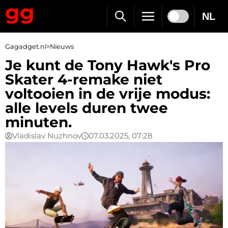
NL
Gagadget.nl
>
Nieuws
Je kunt de Tony Hawk's Pro
Skater 4-remake niet
voltooien in de vrije modus:
alle levels duren twee
minuten.
Vladislav Nuzhnov
07.03.2025, 07:28