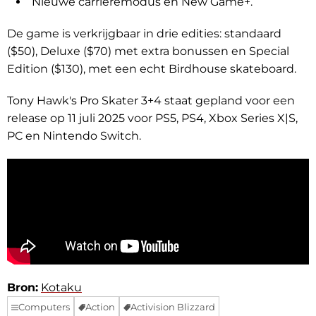
Nieuwe carrièremodus en New Game+.
De game is verkrijgbaar in drie edities: standaard
($50), Deluxe ($70) met extra bonussen en Special
Edition ($130), met een echt Birdhouse skateboard.
Tony Hawk's Pro Skater 3+4 staat gepland voor een
release op 11 juli 2025 voor PS5, PS4, Xbox Series X|S,
PC en Nintendo Switch.
Bron:
Kotaku
Computers
Action
Activision Blizzard