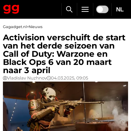
NL
Gagadget.nl
>
Nieuws
Activision verschuift de start
van het derde seizoen van
Call of Duty: Warzone en
Black Ops 6 van 20 maart
naar 3 april
Vladislav Nuzhnov
04.03.2025, 09:05