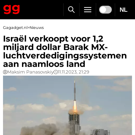
NL
Gagadget.nl
>
Nieuws
Israël verkoopt voor 1,2
miljard dollar Barak MX-
luchtverdedigingssystemen
aan naamloos land
Maksim Panasovskiy
11.11.2023, 21:29