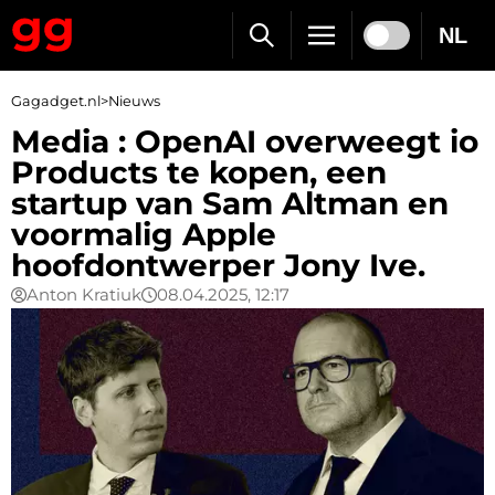
NL
Gagadget.nl
>
Nieuws
Media : OpenAI overweegt io
Products te kopen, een
startup van Sam Altman en
voormalig Apple
hoofdontwerper Jony Ive.
Anton Kratiuk
08.04.2025, 12:17