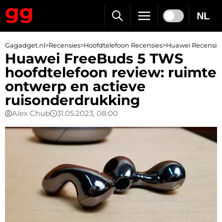
NL
Gagadget.nl
>
Recensies
>
Hoofdtelefoon Recensies
>
Huawei Recensie
Huawei FreeBuds 5 TWS
hoofdtelefoon review: ruimte
ontwerp en actieve
ruisonderdrukking
Alex Chub
31.05.2023, 08:00