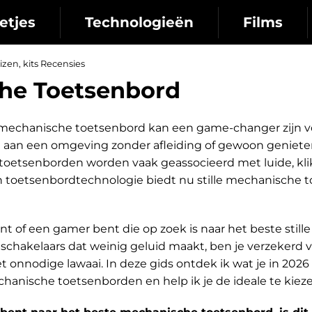
etjes
Technologieën
Films
zen, kits Recensies
he Toetsenbord
 mechanische toetsenbord kan een game-changer zijn v
aan een omgeving zonder afleiding of gewoon genieten 
 toetsenborden worden vaak geassocieerd met luide, kl
in toetsenbordtechnologie biedt nu stille mechanische
ent of een gamer bent die op zoek is naar het beste sti
schakelaars dat weinig geluid maakt, ben je verzekerd v
 onnodige lawaai. In deze gids ontdek ik wat je in 20
echanische toetsenborden en help ik je de ideale te kie