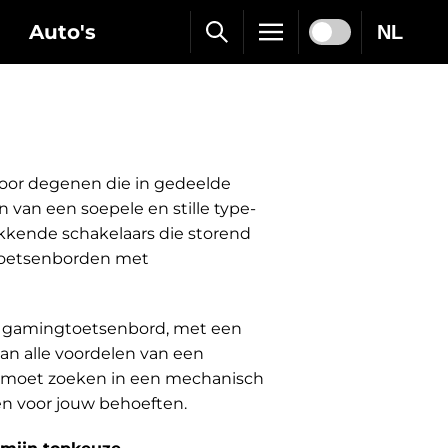
Auto's
NL
oor degenen die in gedeelde
van een soepele en stille type-
ikkende schakelaars die storend
 toetsenborden met
lle gamingtoetsenbord, met een
an alle voordelen van een
26 moet zoeken in een mechanisch
zen voor jouw behoeften.