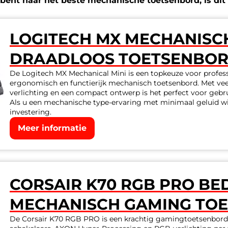
k bent naar het beste mechanische toetsenbord, is dit
LOGITECH MX MECHANISCH
DRAADLOOS TOETSENBO
De Logitech MX Mechanical Mini is een topkeuze voor professio
ergonomisch en functierijk mechanisch toetsenbord. Met veel
verlichting en een compact ontwerp is het perfect voor gebrui
Als u een mechanische type-ervaring met minimaal geluid wil
investering.
Meer informatie
CORSAIR K70 RGB PRO B
MECHANISCH GAMING TO
De Corsair K70 RGB PRO is een krachtig gamingtoetsenbo