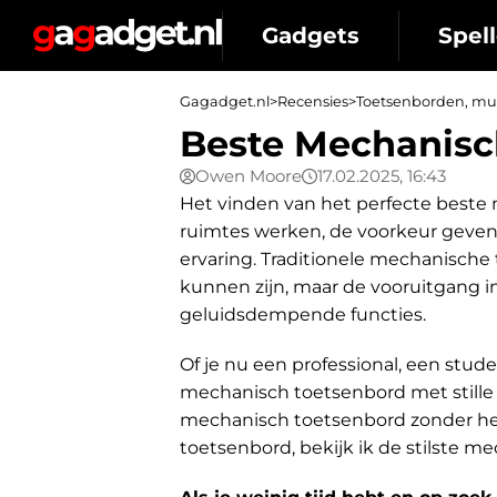
Gadgets
Spell
Gagadget.nl
>
Recensies
>
Toetsenborden, mui
Beste Mechanisc
Owen Moore
17.02.2025, 16:43
Het vinden van het perfecte beste
ruimtes werken, de voorkeur geven 
ervaring. Traditionele mechanische
kunnen zijn, maar de vooruitgang 
geluidsdempende functies.
Of je nu een professional, een stud
mechanisch toetsenbord met stille 
mechanisch toetsenbord zonder het
toetsenbord, bekijk ik de stilste m