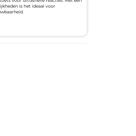
ets voor ultrasnelle reacties. Met een
kheden is het ideaal voor
uwbaarheid.