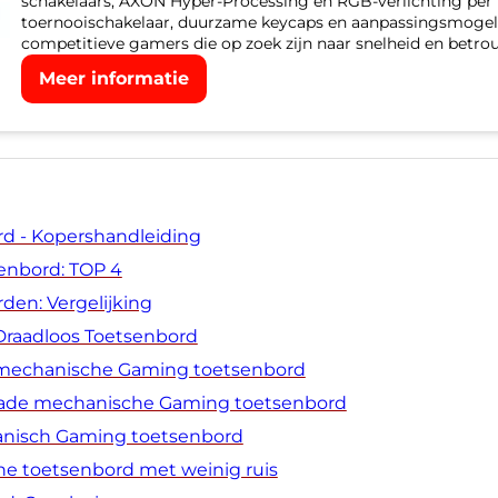
schakelaars, AXON Hyper-Processing en RGB-verlichting per to
toernooischakelaar, duurzame keycaps en aanpassingsmogelij
competitieve gamers die op zoek zijn naar snelheid en betro
Meer informatie
d - Kopershandleiding
senbord: TOP 4
en: Vergelijking
Draadloos Toetsenbord
 mechanische Gaming toetsenbord
rade mechanische Gaming toetsenbord
anisch Gaming toetsenbord
e toetsenbord met weinig ruis