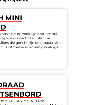
 mijn topkeuze.
 MINI
RD
nals die op zoek zijn naar een stil,
zijdige connectiviteit, slimme
kers die gericht zijn op productiviteit.
t, is dit toetsenbord een geweldige
EDRAAD
ETSENBORD
rd met CHERRY MX RGB Red-