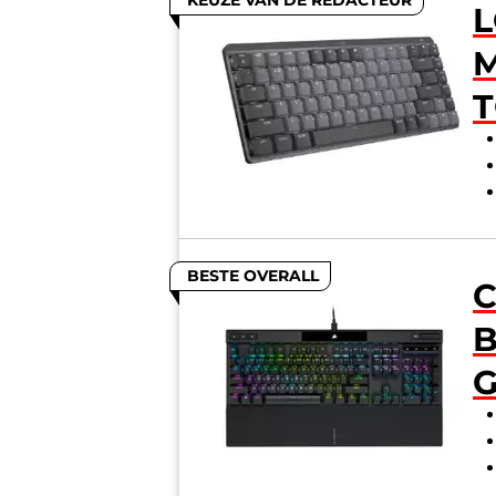
KEUZE VAN DE REDACTEUR
L
M
BESTE OVERALL
C