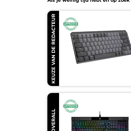
Als je weinig tijd hebt en op zoe
KEUZE VAN DE REDACTEUR
BESTE OVERALL