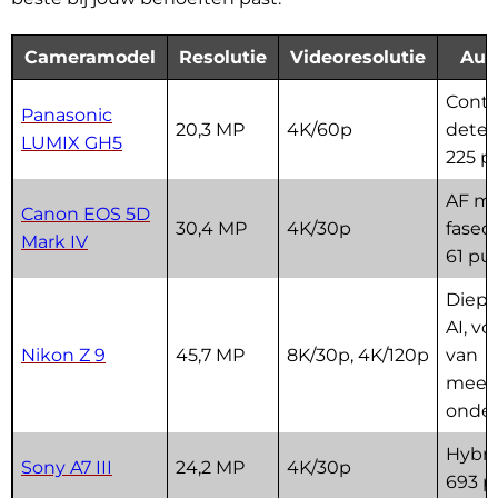
Cameramodel
Resolutie
Videoresolutie
Aut
Contr
Panasonic
20,3 MP
4K/60p
detec
LUMIX GH5
225 p
AF m
Canon EOS 5D
30,4 MP
4K/30p
fased
Mark IV
61 pu
Diepl
AI, vo
Nikon Z 9
45,7 MP
8K/30p, 4K/120p
van
meer
onde
Hybri
Sony A7 III
24,2 MP
4K/30p
693 p