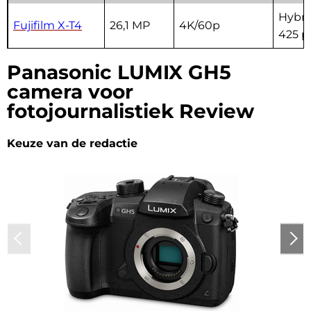
Hybri
Fujifilm X-T4
26,1 MP
4K/60p
425 p
Panasonic LUMIX GH5
camera voor
fotojournalistiek Review
Keuze van de redactie