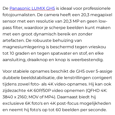
De
Panasonic LUMIX GH5
is ideaal voor professionele
fotojournalisten. De camera heeft een 20,3 megapixel
sensor met een resolutie van 20,3 MP en geen low-
pass filter, waardoor je scherpe beelden kunt maken
met een groot dynamisch bereik en zonder
artefacten. De robuuste behuizing van
magnesiumlegering is beschermd tegen vrieskou
tot 10 graden en tegen spatwater en stof, en elke
aansluiting, draaiknop en knop is weerbestendig.
Voor stabiele opnames beschikt de GH5 over 5-assige
dubbele beeldstabilisatie, die lenstrillingen corrigeert
tijdens zowel foto- als 4K video-opnames. Hij kan ook
zijdezachte 4K 60P/50P video opnemen (QFHD 4K:
3840 x 2160; MOV of MP4). Daarnaast biedt hij
exclusieve 6K foto's en 4K post-focus mogelijkheden
en neemt hij foto's op tot 60 beelden per seconde.