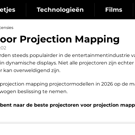
etjes
Technologieën
Films
censies
voor Projection Mapping
8:02
orden steeds populairder in de entertainmentindustri
n dynamische displays. Niet alle projectoren zijn echte
or kan overweldigend zijn.
este projection mapping projectormodellen in 2026 op de 
wogen beslissing te nemen.
k bent naar de beste projectoren voor projection mappi