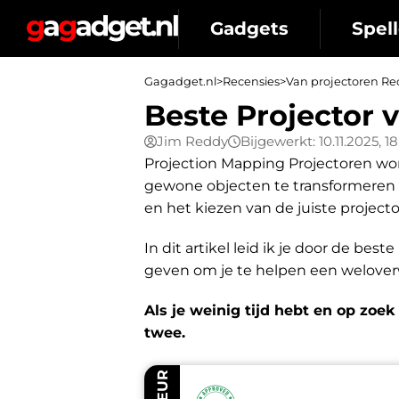
Gadgets
Spell
Gagadget.nl
>
Recensies
>
Van projectoren Re
Beste Projector 
Jim Reddy
Bijgewerkt: 10.11.2025, 1
Projection Mapping Projectoren w
gewone objecten te transformeren i
en het kiezen van de juiste project
In dit artikel leid ik je door de b
geven om je te helpen een welover
Als je weinig tijd hebt en op zoe
twee.