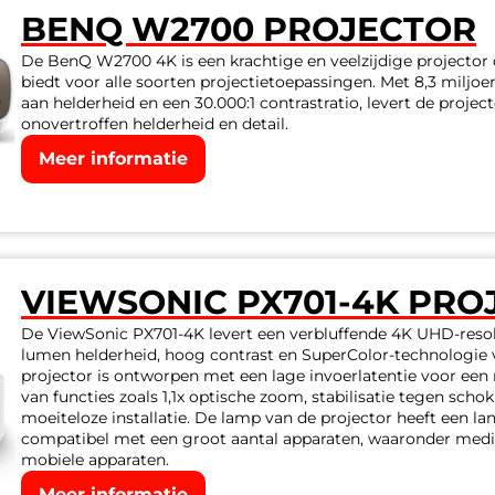
BENQ W2700 PROJECTOR
De BenQ W2700 4K is een krachtige en veelzijdige projector d
biedt voor alle soorten projectietoepassingen. Met 8,3 miljoe
aan helderheid en een 30.000:1 contrastratio, levert de proje
onovertroffen helderheid en detail.
Meer informatie
VIEWSONIC PX701-4K PRO
De ViewSonic PX701-4K levert een verbluffende 4K UHD-resol
lumen helderheid, hoog contrast en SuperColor-technologie v
projector is ontworpen met een lage invoerlatentie voor een
van functies zoals 1,1x optische zoom, stabilisatie tegen sch
moeiteloze installatie. De lamp van de projector heeft een la
compatibel met een groot aantal apparaten, waaronder media
mobiele apparaten.
Meer informatie