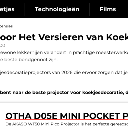
etjes
Technologieën
Films
censies
voor Het Versieren van Koe
:00
 gewone lekkernijen verandert in prachtige meesterwerke
je beste bondgenoot zijn.
kjesdecoratieprojectors van 2026 die ervoor zorgen dat je 
 bent naar de beste projector voor koekjesdecoratie, d
OTHA ‎D05E MINI POCKET 
De AKASO WT50 Mini Pico Projector is het perfecte gereedsc