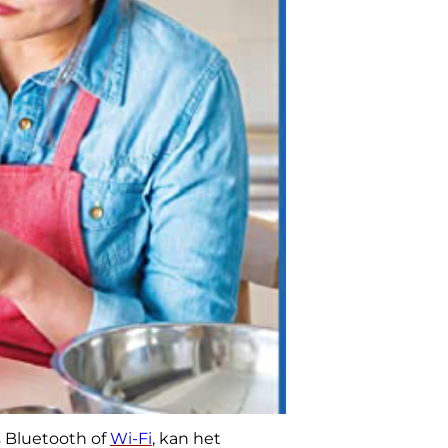
s Bluetooth of
Wi-Fi
, kan het