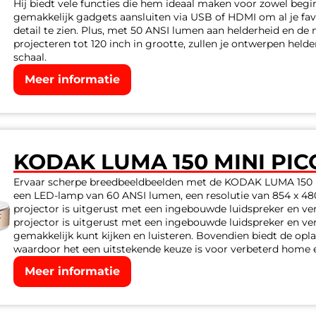
Hij biedt vele functies die hem ideaal maken voor zowel begi
gemakkelijk gadgets aansluiten via USB of HDMI om al je fav
detail te zien. Plus, met 50 ANSI lumen aan helderheid en de
projecteren tot 120 inch in grootte, zullen je ontwerpen helder
schaal.
Meer informatie
KODAK LUMA 150 MINI PI
Ervaar scherpe breedbeeldbeelden met de KODAK LUMA 150 Mi
een LED-lamp van 60 ANSI lumen, een resolutie van 854 x 480
projector is uitgerust met een ingebouwde luidspreker en ve
projector is uitgerust met een ingebouwde luidspreker en ve
gemakkelijk kunt kijken en luisteren. Bovendien biedt de oplaad
waardoor het een uitstekende keuze is voor verbeterd home 
Meer informatie