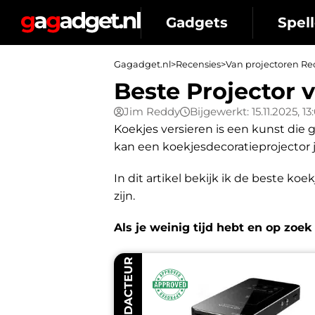
Gadgets
Spell
Gagadget.nl
>
Recensies
>
Van projectoren Re
Beste Projector 
Jim Reddy
Bijgewerkt: 15.11.2025, 13
Koekjes versieren is een kunst die
kan een koekjesdecoratieprojector 
In dit artikel bekijk ik de beste koe
zijn.
Als je weinig tijd hebt en op zoek