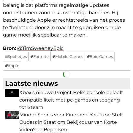
belang is dat platforms regelmatige updates
ondersteunen zonder kunstmatige barrières. Hij
beschuldigde Apple er rechtstreeks van het proces
te "beletten" door zijn macht te gebruiken om de
game moeilijk speelbaar te maken.
Bron:
@TimSweeneyEpic
Spelletjes
Fortnite
Mobile Games
Epic Games
Apple
Facebook
Telegram
Laatste nieuws
Xbox's nieuwe Project Helix-console belooft
compatibiliteit met pc-games en toegang
tot Steam
Minder Shorts voor Kinderen: YouTube Stelt
Ouders in Staat om Bekijkduur van Korte
Video's te Beperken