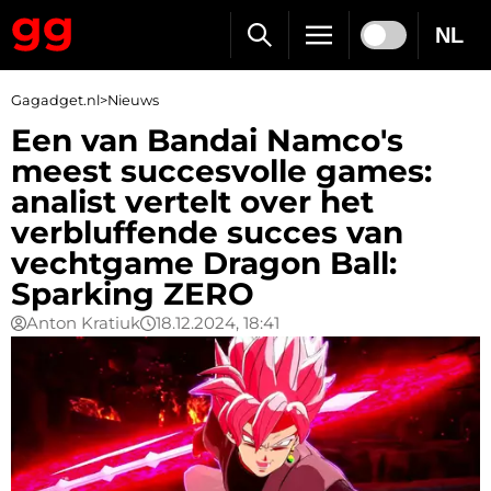
NL
Gagadget.nl
>
Nieuws
Een van Bandai Namco's
meest succesvolle games:
analist vertelt over het
verbluffende succes van
vechtgame Dragon Ball:
Sparking ZERO
Anton Kratiuk
18.12.2024, 18:41