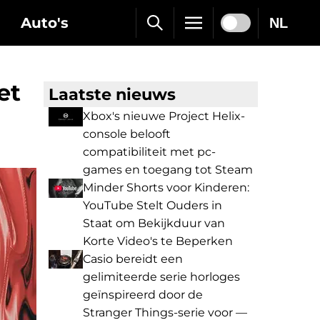
Auto's
NL
et
Laatste nieuws
Xbox's nieuwe Project Helix-
console belooft
compatibiliteit met pc-
games en toegang tot Steam
Minder Shorts voor Kinderen:
YouTube Stelt Ouders in
Staat om Bekijkduur van
Korte Video's te Beperken
Casio bereidt een
gelimiteerde serie horloges
geïnspireerd door de
Stranger Things-serie voor —