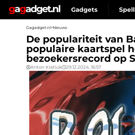
Gadgets
Spell
Gagadget.nl
>
Nieuws
De populariteit van B
populaire kaartspel 
bezoekersrecord op 
Anton Kratiuk
29.12.2024, 16:57