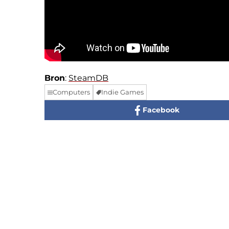
Bron
:
SteamDB
Computers
Indie Games
Facebook