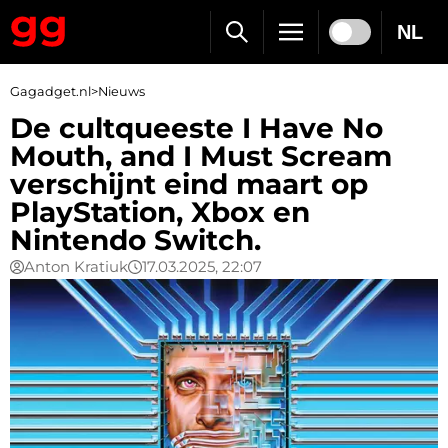
NL
Gagadget.nl
>
Nieuws
De cultqueeste I Have No
Mouth, and I Must Scream
verschijnt eind maart op
PlayStation, Xbox en
Nintendo Switch.
Anton Kratiuk
17.03.2025, 22:07