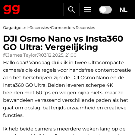
NL
Gagadget.nl
>
Recensies
>
Camcorders Recensies
DJI Osmo Nano vs Insta360
GO Ultra: Vergelijking
James Taylor
03.12.2025, 21:00
Hallo daar! Vandaag duik ik in twee ultracompacte
camera's die de regels voor handsfree contentcreatie
aan het herschrijven zijn: de DJI Osmo Nano en de
Insta360 GO Ultra. Beiden leveren scherpe 4K
beelden met 60 fps en wegen bijna niets, maar ze
bewandelen verrassend verschillende paden als het
gaat om opslag, batterijduurzaamheid en creatieve
functies.
Ik heb beide camera's meerdere weken lang op de