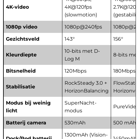
4K-video
4K@120fps
2.7K@120f
(slowmotion)
(gestabili
1080p video
1080p@240fps
1080p@24
Gezichtsveld
143°
156°
10-bits met D-
Kleurdiepte
8-bits me
Log M
Bitsnelheid
120Mbps
180Mbps
RockSteady 3.0 +
FlowState
Stabilisatie
HorizonBalancing
Horizonve
Modus bij weinig
SuperNacht-
PureVide
licht
modus
Batterij camera
530mAh
500 mAh
1300mAh (Vision-
Dock/Pod batterij
1450mAh (