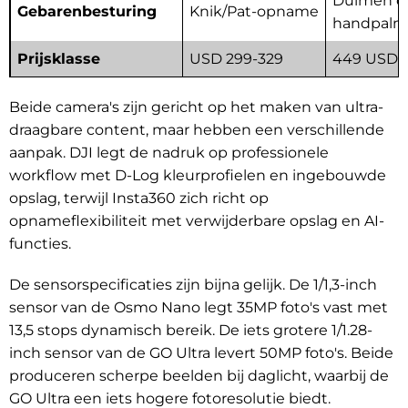
Duimen o
Gebarenbesturing
Knik/Pat-opname
handpalm
Prijsklasse
USD 299-329
449 USD
Beide camera's zijn gericht op het maken van ultra-
draagbare content, maar hebben een verschillende
aanpak. DJI legt de nadruk op professionele
workflow met D-Log kleurprofielen en ingebouwde
opslag, terwijl Insta360 zich richt op
opnameflexibiliteit met verwijderbare opslag en AI-
functies.
De sensorspecificaties zijn bijna gelijk. De 1/1,3-inch
sensor van de Osmo Nano legt 35MP foto's vast met
13,5 stops dynamisch bereik. De iets grotere 1/1.28-
inch sensor van de GO Ultra levert 50MP foto's. Beide
produceren scherpe beelden bij daglicht, waarbij de
GO Ultra een iets hogere fotoresolutie biedt.