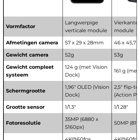
Langwerpige
Vierkante
Vormfactor
verticale module
module
Afmetingen camera
57 x 29 x 28mm
46 x 45,7 
Gewicht camera
52g
53g
Gewicht compleet
124 g (met Vision
161 g (met
systeem
Dock)
1,96" OLED (Vision
2,5" flip-
Schermgrootte
Dock)
(Action Po
Grootte sensor
1/1.3"
1/1.28"
35MP (6880 x
Fotoresolutie
50MP (819
5160px)
4K@60fps,
4K@60fps