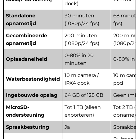
dock)
Standalone
90 minuten
68 minute
opnametijd
(1080p/24 fps)
fps)
Gecombineerde
200 minuten
200 minu
opnametijd
(1080p/24 fps)
(1080p/24
0-80% in 20
Oplaadsnelheid
0-80% in 
minuten
10 m camera /
10 m came
Waterbestendigheid
IPX4 dock
pod
Ingebouwde opslag
64 GB of 128 GB
Geen (mic
MicroSD-
Tot 1 TB (alleen
Tot 2 TB (
ondersteuning
exporteren)
opname)
Spraakbesturing
Ja
Spraakbes