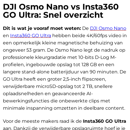
DJI Osmo Nano vs Insta360
GO Ultra: Snel overzicht
Dit is wat je vooraf moet weten:
De
DJI Osmo Nano
en
Insta360 GO Ultra
hebben beide 4K/60fps video in
een opmerkelijk kleine magnetische behuizing van
ongeveer 53 gram. De Osmo Nano legt de nadruk op
professionele kleurgradatie met 10-bits D-Log M-
profielen, ingebouwde opslag tot 128 GB en een
langere stand-alone batterijduur van 90 minuten. De
GO Ultra heeft een groter 2,5-inch flipscreen,
verwijderbare microSD-opslag tot 2 TB, snellere
oplaadsnelheden en geavanceerde AI-
bewerkingsfuncties die onbewerkte clips met
minimale inspanning omzetten in deelbare content.
Voor de meeste makers raad ik de
Insta360 GO Ultra
aan. Dankzij de verwijderbare opslagruimte hoef je je