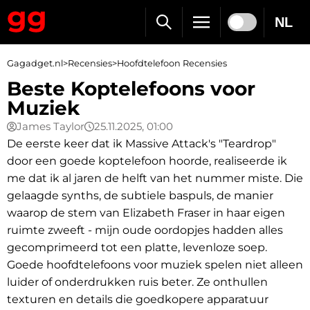
NL
Gagadget.nl
>
Recensies
>
Hoofdtelefoon Recensies
Beste Koptelefoons voor
Muziek
James Taylor
25.11.2025, 01:00
De eerste keer dat ik Massive Attack's "Teardrop"
door een goede koptelefoon hoorde, realiseerde ik
me dat ik al jaren de helft van het nummer miste. Die
gelaagde synths, de subtiele baspuls, de manier
waarop de stem van Elizabeth Fraser in haar eigen
ruimte zweeft - mijn oude oordopjes hadden alles
gecomprimeerd tot een platte, levenloze soep.
Goede hoofdtelefoons voor muziek spelen niet alleen
luider of onderdrukken ruis beter. Ze onthullen
texturen en details die goedkopere apparatuur