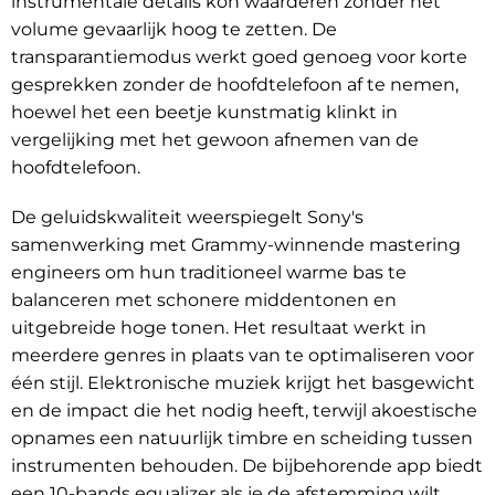
instrumentale details kon waarderen zonder het
volume gevaarlijk hoog te zetten. De
transparantiemodus werkt goed genoeg voor korte
gesprekken zonder de hoofdtelefoon af te nemen,
hoewel het een beetje kunstmatig klinkt in
vergelijking met het gewoon afnemen van de
hoofdtelefoon.
De geluidskwaliteit weerspiegelt Sony's
samenwerking met Grammy-winnende mastering
engineers om hun traditioneel warme bas te
balanceren met schonere middentonen en
uitgebreide hoge tonen. Het resultaat werkt in
meerdere genres in plaats van te optimaliseren voor
één stijl. Elektronische muziek krijgt het basgewicht
en de impact die het nodig heeft, terwijl akoestische
opnames een natuurlijk timbre en scheiding tussen
instrumenten behouden. De bijbehorende app biedt
een 10-bands equalizer als je de afstemming wilt