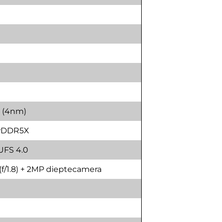
 (4nm)
LPDDR5X
 UFS 4.0
f/1.8) + 2MP dieptecamera