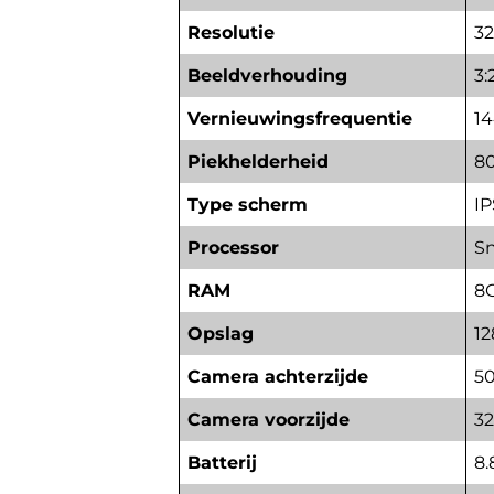
Resolutie
32
Beeldverhouding
3:
Vernieuwingsfrequentie
1
Piekhelderheid
80
Type scherm
IP
Processor
Sn
RAM
8
Opslag
12
Camera achterzijde
50
Camera voorzijde
32
Batterij
8