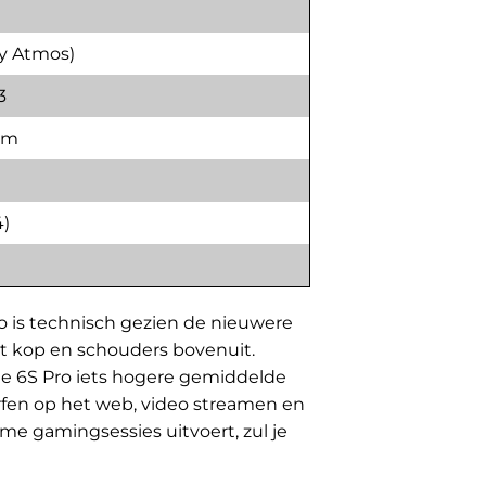
by Atmos)
3
 mm
4)
o is technisch gezien de nieuwere
et kop en schouders bovenuit.
 de 6S Pro iets hogere gemiddelde
urfen op het web, video streamen en
me gamingsessies uitvoert, zul je