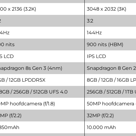
00 x 2136 (3.2K)
3048 x 2032 (3K)
2
3:2
44Hz
144Hz
0 nits
900 nits (HBM)
S LCD
IPS LCD
apdragon 8s Gen 3 (4nm)
Snapdragon 8 Gen 2
GB / 12GB LPDDR5X
8GB / 12GB / 16GB 
8GB / 256GB / 512GB UFS 4.0
256GB / 512GB / 1TB
MP hoofdcamera (f/1.8)
50MP hoofdcamera (
MP (f/2.2)
32MP (f/2.2)
.850mAh
10.000 mAh