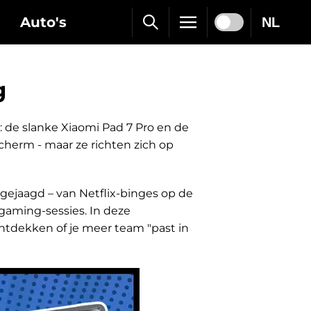
Auto's
NL
g
 de slanke Xiaomi Pad 7 Pro en de
cherm - maar ze richten zich op
gejaagd – van Netflix-binges op de
 gaming-sessies. In deze
e ontdekken of je meer team "past in