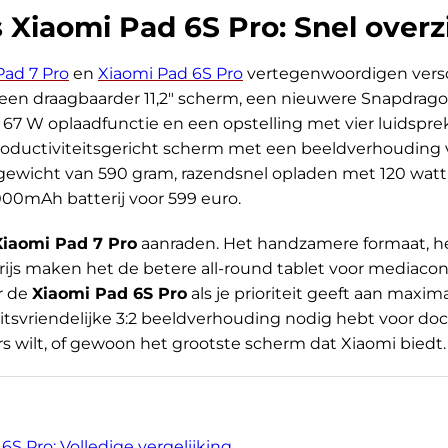
 Xiaomi Pad 6S Pro: Snel overz
Pad 7 Pro
en
Xiaomi Pad 6S Pro
vertegenwoordigen versch
 een draagbaarder 11,2" scherm, een nieuwere Snapdragon
67 W oplaadfunctie en een opstelling met vier luidsprek
roductiviteitsgericht scherm met een beeldverhouding va
 gewicht van 590 gram, razendsnel opladen met 120 wa
000mAh batterij voor 599 euro.
Xiaomi Pad 7 Pro
aanraden. Het handzamere formaat, he
 prijs maken het de betere all-round tablet voor mediac
r de
Xiaomi Pad 6S Pro
als je prioriteit geeft aan maxi
teitsvriendelijke 3:2 beeldverhouding nodig hebt voor d
rs wilt, of gewoon het grootste scherm dat Xiaomi biedt.
6S Pro: Volledige vergelijking