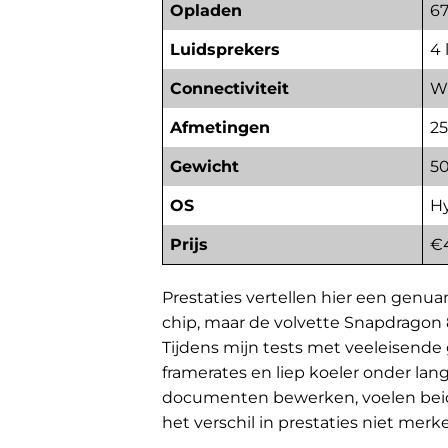
Opladen
67
Luidsprekers
4 
Connectiviteit
Wi
Afmetingen
25
Gewicht
50
OS
Hy
Prijs
€
Prestaties vertellen hier een genu
chip, maar de volvette Snapdragon 
Tijdens mijn tests met veeleisende
framerates en liep koeler onder lan
documenten bewerken, voelen beide t
het verschil in prestaties niet merk