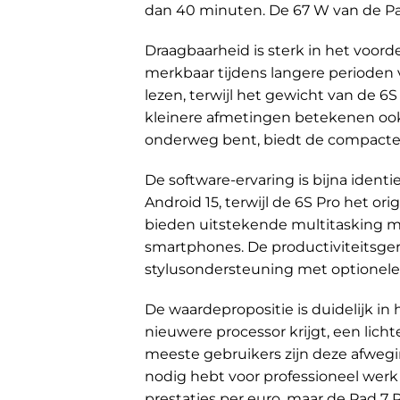
dan 40 minuten. De 67 W van de Pad
Draagbaarheid is sterk in het voor
merkbaar tijdens langere perioden
lezen, terwijl het gewicht van de 
kleinere afmetingen betekenen ook 
onderweg bent, biedt de compacter
De software-ervaring is bijna ident
Android 15, terwijl de 6S Pro het ori
bieden uitstekende multitasking m
smartphones. De productiviteitsger
stylusondersteuning met optionele 
De waardepropositie is duidelijk in 
nieuwere processor krijgt, een lich
meeste gebruikers zijn deze afweging
nodig hebt voor professioneel werk o
prestaties per euro, maar de Pad 7 