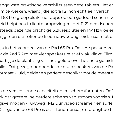
ngrijkste praktische verschil tussen deze tablets. Het
te werken, waarbij die extra 1,2 inch echt een verschil 
Pad 6S Pro greep als ik met apps op een gedeeld scher
id helpt ook in lichte omgevingen. Het 11,2" beeldscher
 steeds dezelfde prachtige 3.2K resolutie en 144Hz vloei
krijgt een uitstekende kleurnauwkeurigheid, maar niet d
ijk in het voordeel van de Pad 6S Pro. De zes speakers
de Pad 7 Pro met vier speakers relatief vlak klinkt. Film
arbij je de plaatsing van het geluid over het hele gel
ller. Dat gezegd hebbende, de quad speakers van de Pa
ormaat - luid, helder en perfect geschikt voor de meeste 
ien de verschillende capaciteiten en schermformaten. De
ook dat grotere, helderdere scherm van stroom voorzien. 
ingsvermogen - ruwweg 11-12 uur video streamen en surf
arge van de 6S Pro is echt fenomenaal, en brengt de ta