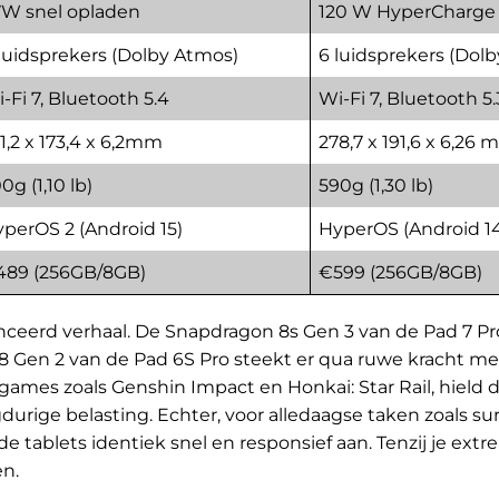
W snel opladen
120 W HyperCharge
luidsprekers (Dolby Atmos)
6 luidsprekers (Dol
-Fi 7, Bluetooth 5.4
Wi-Fi 7, Bluetooth 5.
1,2 x 173,4 x 6,2mm
278,7 x 191,6 x 6,26
0g (1,10 lb)
590g (1,30 lb)
perOS 2 (Android 15)
HyperOS (Android 1
489 (256GB/8GB)
€599 (256GB/8GB)
anceerd verhaal. De Snapdragon 8s Gen 3 van de Pad 7 Pr
8 Gen 2 van de Pad 6S Pro steekt er qua ruwe kracht m
 games zoals Genshin Impact en Honkai: Star Rail, hield
gdurige belasting. Echter, voor alledaagse taken zoals s
ablets identiek snel en responsief aan. Tenzij je extre
en.