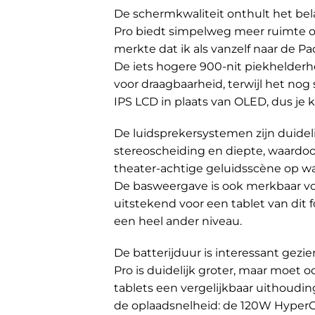
De schermkwaliteit onthult het bela
Pro biedt simpelweg meer ruimte om 
merkte dat ik als vanzelf naar de 
De iets hogere 900-nit piekhelderhe
voor draagbaarheid, terwijl het nog
IPS LCD in plaats van OLED, dus je 
De luidsprekersystemen zijn duidel
stereoscheiding en diepte, waardoor 
theater-achtige geluidsscène op wa
De basweergave is ook merkbaar vo
uitstekend voor een tablet van dit f
een heel ander niveau.
De batterijduur is interessant gez
Pro is duidelijk groter, maar moet 
tablets een vergelijkbaar uithoud
de oplaadsnelheid: de 120W HyperCh