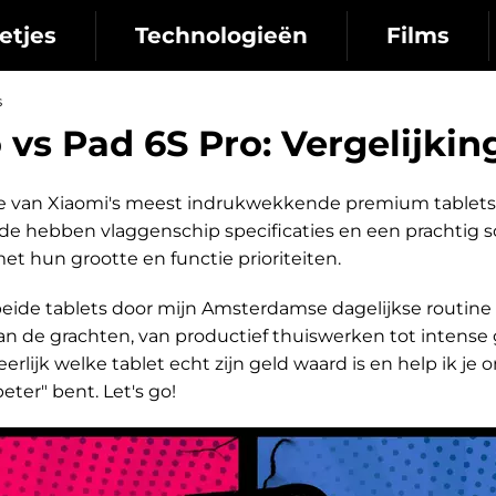
etjes
Technologieën
Films
s
 vs Pad 6S Pro: Vergelijkin
wee van Xiaomi's meest indrukwekkende premium tablets:
ide hebben vlaggenschip specificaties en een prachtig s
et hun grootte en functie prioriteiten.
ide tablets door mijn Amsterdamse dagelijkse routine 
aan de grachten, van productief thuiswerken tot intense
 eerlijk welke tablet echt zijn geld waard is en help ik j
eter" bent. Let's go!