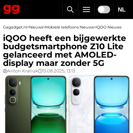
NL
Gagadget.nl
>
Nieuws
>
Mobiele telefoons Nieuws
>
IQOO Nieuws
iQOO heeft een bijgewerkte
budgetsmartphone Z10 Lite
gelanceerd met AMOLED-
display maar zonder 5G
Anton Kratiuk
13.08.2025, 13:13