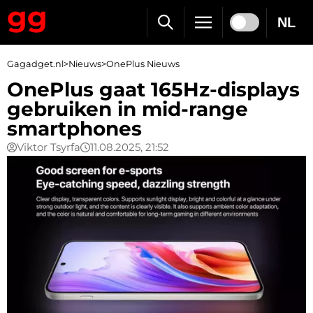
NL
Gagadget.nl
>
Nieuws
>
OnePlus Nieuws
OnePlus gaat 165Hz-displays
gebruiken in mid-range
smartphones
Viktor Tsyrfa
11.08.2025, 21:52