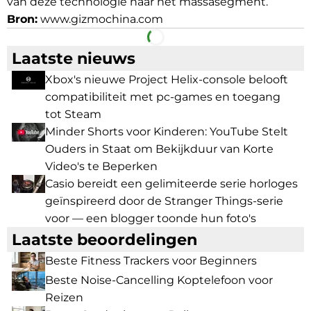
van deze technologie naar het massasegment.
Bron:
www.gizmochina.com
Facebook
Telegram
Laatste nieuws
Xbox's nieuwe Project Helix-console belooft
compatibiliteit met pc-games en toegang
tot Steam
Minder Shorts voor Kinderen: YouTube Stelt
Ouders in Staat om Bekijkduur van Korte
Video's te Beperken
Casio bereidt een gelimiteerde serie horloges
geïnspireerd door de Stranger Things-serie
voor — een blogger toonde hun foto's
Laatste beoordelingen
Beste Fitness Trackers voor Beginners
Beste Noise-Cancelling Koptelefoon voor
Reizen