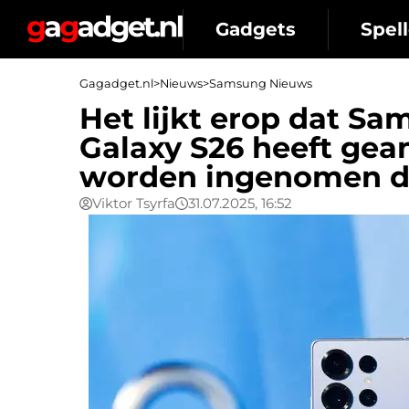
Gadgets
Spell
Gagadget.nl
>
Nieuws
>
Samsung Nieuws
Het lijkt erop dat Sa
Galaxy S26 heeft gean
worden ingenomen do
Viktor Tsyrfa
31.07.2025, 16:52