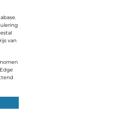
tabase.
nulering
estal
ijs van
ngenomen
6 Edge
ettend