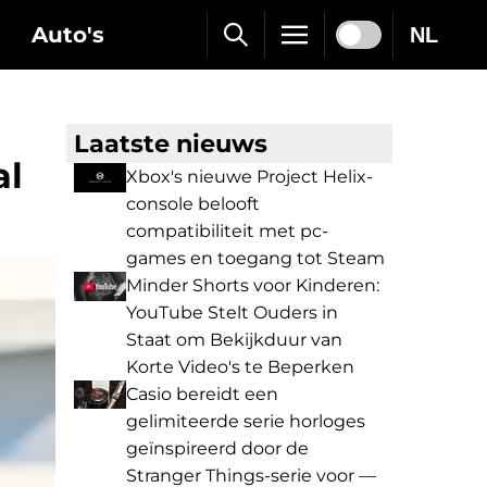
Auto's
NL
Laatste nieuws
al
Xbox's nieuwe Project Helix-
console belooft
compatibiliteit met pc-
games en toegang tot Steam
Minder Shorts voor Kinderen:
YouTube Stelt Ouders in
Staat om Bekijkduur van
Korte Video's te Beperken
Casio bereidt een
gelimiteerde serie horloges
geïnspireerd door de
Stranger Things-serie voor —