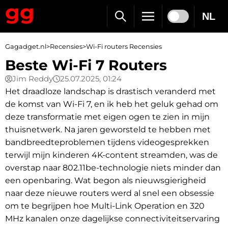
NL
Gagadget.nl
>
Recensies
>
Wi-Fi routers Recensies
Beste Wi-Fi 7 Routers
Jim Reddy
25.07.2025, 01:24
Het draadloze landschap is drastisch veranderd met
de komst van Wi-Fi 7, en ik heb het geluk gehad om
deze transformatie met eigen ogen te zien in mijn
thuisnetwerk. Na jaren geworsteld te hebben met
bandbreedteproblemen tijdens videogesprekken
terwijl mijn kinderen 4K-content streamden, was de
overstap naar 802.11be-technologie niets minder dan
een openbaring. Wat begon als nieuwsgierigheid
naar deze nieuwe routers werd al snel een obsessie
om te begrijpen hoe Multi-Link Operation en 320
MHz kanalen onze dagelijkse connectiviteitservaring