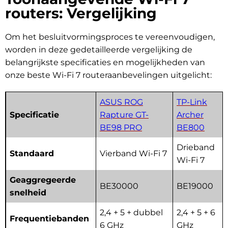
routers: Vergelijking
Om het besluitvormingsproces te vereenvoudigen,
worden in deze gedetailleerde vergelijking de
belangrijkste specificaties en mogelijkheden van
onze beste Wi-Fi 7 routeraanbevelingen uitgelicht:
ASUS ROG
TP-Link
Specificatie
Rapture GT-
Archer
BE98 PRO
BE800
Drieband
Standaard
Vierband Wi-Fi 7
Wi-Fi 7
Geaggregeerde
BE30000
BE19000
snelheid
2,4 + 5 + dubbel
2,4 + 5 + 6
Frequentiebanden
6 GHz
GHz