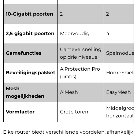
10-Gigabit poorten
2
2
2,5 gigabit poorten
Meervoudig
4
Gameversnelling
Gamefuncties
Spelmodus
op drie niveaus
AiProtection Pro
Beveiligingspakket
HomeShield
(gratis)
Mesh
AiMesh
EasyMesh
mogelijkheden
Middelgroot
Vormfactor
Grote toren
horizontaal
Elke router biedt verschillende voordelen, afhankelijk