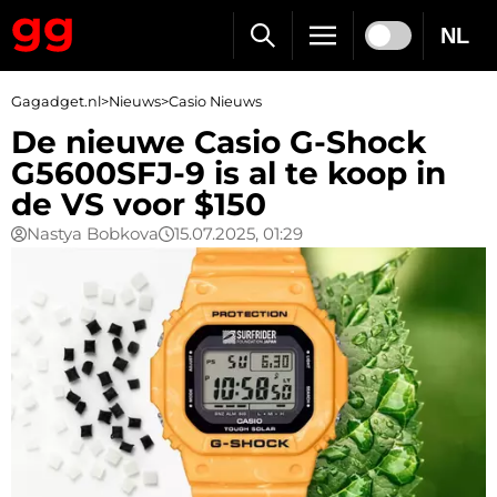
NL
Gagadget.nl
>
Nieuws
>
Casio Nieuws
De nieuwe Casio G-Shock
G5600SFJ-9 is al te koop in
de VS voor $150
Nastya Bobkova
15.07.2025, 01:29