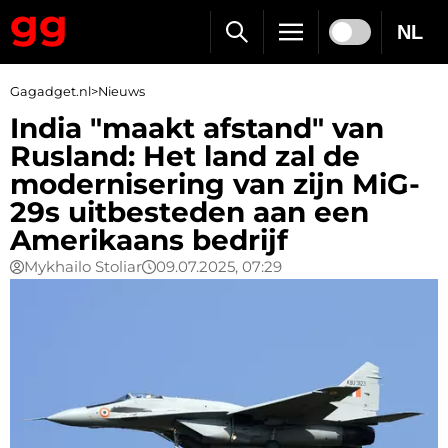
NL
Gagadget.nl
>
Nieuws
India "maakt afstand" van
Rusland: Het land zal de
modernisering van zijn MiG-
29s uitbesteden aan een
Amerikaans bedrijf
Mykhailo Stoliar
09.07.2025, 07:29