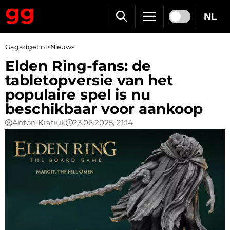
NL
Gagadget.nl
>
Nieuws
Elden Ring-fans: de
tabletopversie van het
populaire spel is nu
beschikbaar voor aankoop
Anton Kratiuk
23.06.2025, 21:14