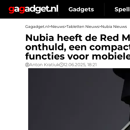
Gadgets
Spell
Gagadget.nl
>
Nieuws
>
Tabletten Nieuws
>
Nubia Nieuws
Nubia heeft de Red M
onthuld, een compact
functies voor mobiel
Anton Kratiuk
12.06.2025, 18:21