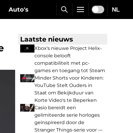
Auto's
NL
Laatste nieuws
e
Xbox's nieuwe Project Helix-
console belooft
compatibiliteit met pc-
games en toegang tot Steam
Minder Shorts voor Kinderen:
YouTube Stelt Ouders in
Staat om Bekijkduur van
Korte Video's te Beperken
Casio bereidt een
gelimiteerde serie horloges
geïnspireerd door de
Stranger Things-serie voor —