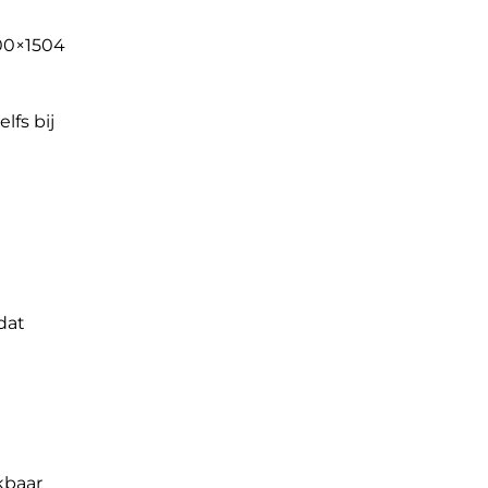
400×1504
lfs bij
dat
kbaar