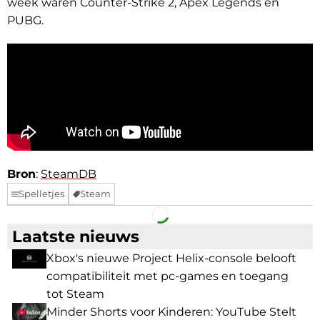
week waren Counter-Strike 2, Apex Legends en
PUBG.
Bron
:
SteamDB
Spelletjes
Steam
Facebook
Telegram
Laatste nieuws
Xbox's nieuwe Project Helix-console belooft
compatibiliteit met pc-games en toegang
tot Steam
Minder Shorts voor Kinderen: YouTube Stelt