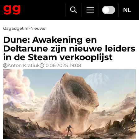
NL
Gagadget.nl
>
Nieuws
Dune: Awakening en
Deltarune zijn nieuwe leiders
in de Steam verkooplijst
Anton Kratiuk
10.06.2025, 19:08