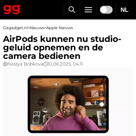
NL
Gagadget.nl
>
Nieuws
>
Apple Nieuws
AirPods kunnen nu studio-
geluid opnemen en de
camera bedienen
Nastya Bobkova
10.06.2025, 04:11