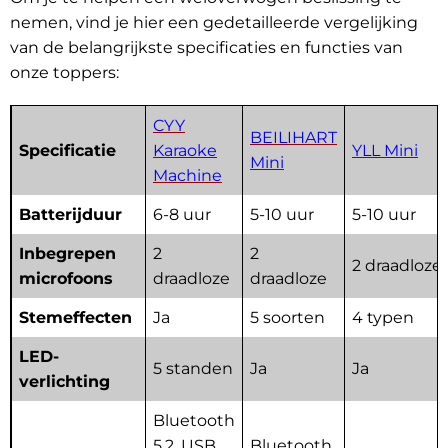
nemen, vind je hier een gedetailleerde vergelijking
van de belangrijkste specificaties en functies van
onze toppers:
CYY
BEILIHART
Specificatie
Karaoke
YLL Mini
Mini
Machine
Batterijduur
6-8 uur
5-10 uur
5-10 uur
Inbegrepen
2
2
2 draadloze
microfoons
draadloze
draadloze
Stemeffecten
Ja
5 soorten
4 typen
LED-
5 standen
Ja
Ja
verlichting
Bluetooth
5.2, USB,
Bluetooth,