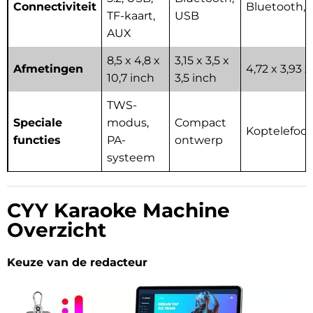
Connectiviteit
Bluetooth, 
TF-kaart,
USB
AUX
8,5 x 4,8 x
3,15 x 3,5 x
Afmetingen
4,72 x 3,93 x
10,7 inch
3,5 inch
TWS-
Speciale
modus,
Compact
Koptelefoo
functies
PA-
ontwerp
systeem
CYY Karaoke Machine
Overzicht
Keuze van de redacteur