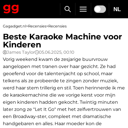
NL
Gagadget.nl
>
Recensies
>
Recensies
Beste Karaoke Machine voor
Kinderen
James Taylor
05.06.2025, 00:10
Vorig weekend kwam de zesjarige buurvrouw
aangelopen met tranen over haar gezicht. Ze had
geoefend voor de talentenjacht op school, maar
telkens als ze probeerde te zingen zonder muziek,
werd haar stem trillerig en stil. Toen herinnerde ik me
de karaokemachine die we vorige kerst voor mijn
eigen kinderen hadden gekocht. Twintig minuten
later zong ze "Let It Go" met het zelfvertrouwen van
een Broadway-ster, compleet met dramatische
handgebaren en alles. Haar moeder kon de