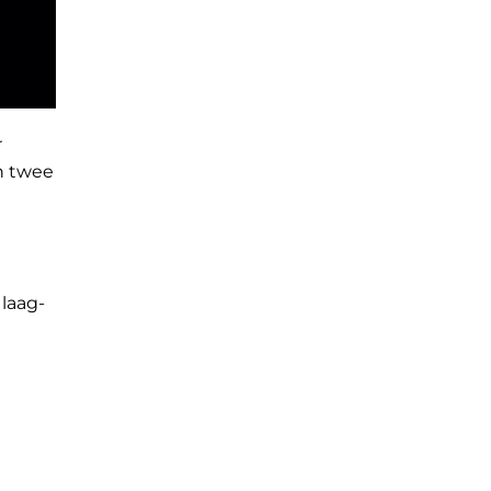
r
n twee
laag-