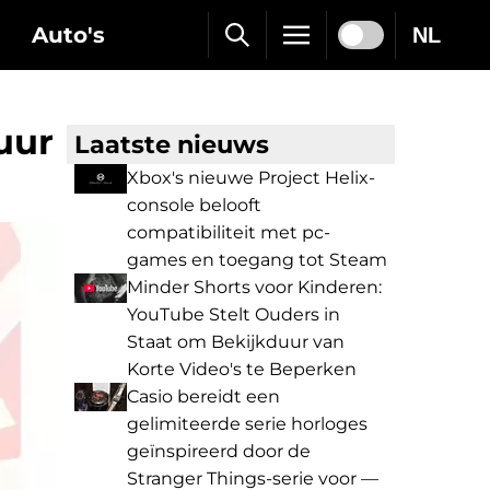
Auto's
NL
 uur
Laatste nieuws
Xbox's nieuwe Project Helix-
console belooft
compatibiliteit met pc-
games en toegang tot Steam
Minder Shorts voor Kinderen:
YouTube Stelt Ouders in
Staat om Bekijkduur van
Korte Video's te Beperken
Casio bereidt een
gelimiteerde serie horloges
geïnspireerd door de
Stranger Things-serie voor —