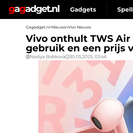
Gadgets
Spell
Gagadget.nl
>
Nieuws
>
Vivo Nieuws
Vivo onthult TWS Air 3
gebruik en een prijs 
Nastya Bobkova
30.05.2025, 03:46