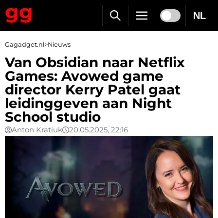
NL
Gagadget.nl
>
Nieuws
Van Obsidian naar Netflix
Games: Avowed game
director Kerry Patel gaat
leidinggeven aan Night
School studio
Anton Kratiuk
20.05.2025, 22:16