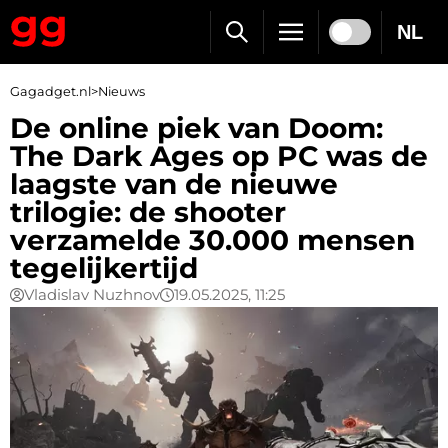
NL
Gagadget.nl
>
Nieuws
De online piek van Doom:
The Dark Ages op PC was de
laagste van de nieuwe
trilogie: de shooter
verzamelde 30.000 mensen
tegelijkertijd
Vladislav Nuzhnov
19.05.2025, 11:25