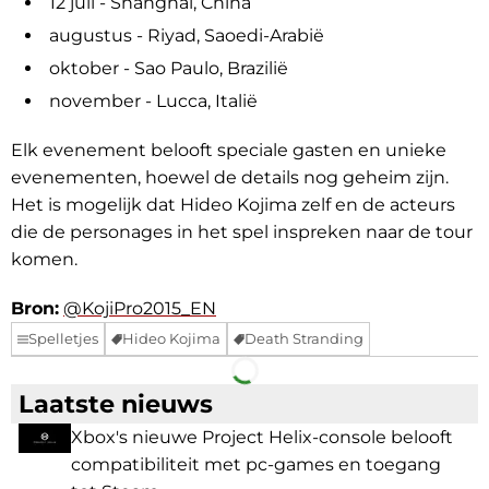
12 juli - Shanghai, China
augustus - Riyad, Saoedi-Arabië
oktober - Sao Paulo, Brazilië
november - Lucca, Italië
Elk evenement belooft speciale gasten en unieke
evenementen, hoewel de details nog geheim zijn.
Het is mogelijk dat Hideo Kojima zelf en de acteurs
die de personages in het spel inspreken naar de tour
komen.
Bron:
@KojiPro2015_EN
Spelletjes
Hideo Kojima
Death Stranding
Facebook
Telegram
Laatste nieuws
Xbox's nieuwe Project Helix-console belooft
compatibiliteit met pc-games en toegang