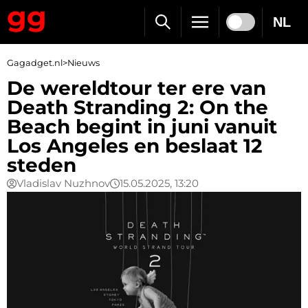
NL
Gagadget.nl
>
Nieuws
De wereldtour ter ere van
Death Stranding 2: On the
Beach begint in juni vanuit
Los Angeles en beslaat 12
steden
Vladislav Nuzhnov
15.05.2025, 13:20