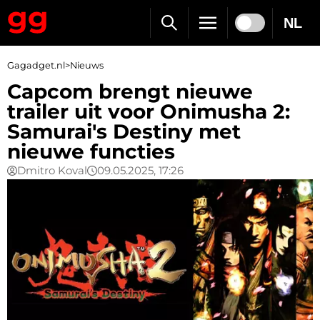
NL
Gagadget.nl
>
Nieuws
Capcom brengt nieuwe
trailer uit voor Onimusha 2:
Samurai's Destiny met
nieuwe functies
Dmitro Koval
09.05.2025, 17:26