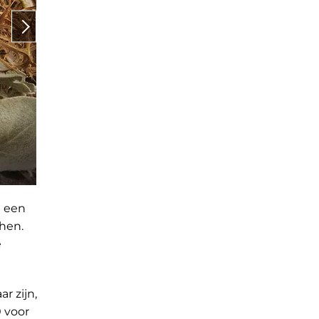
n een
hen.
e
 zijn,
0 voor