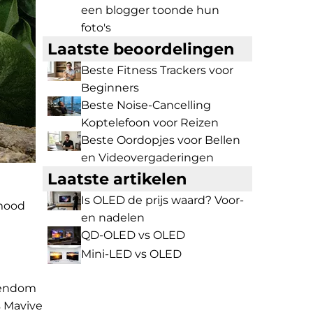
een blogger toonde hun
foto's
Laatste beoordelingen
Beste Fitness Trackers voor
Beginners
Beste Noise-Cancelling
Koptelefoon voor Reizen
Beste Oordopjes voor Bellen
en Videovergaderingen
Laatste artikelen
Is OLED de prijs waard? Voor-
amood
en nadelen
QD-OLED vs OLED
Mini-LED vs OLED
gendom
s Mavive