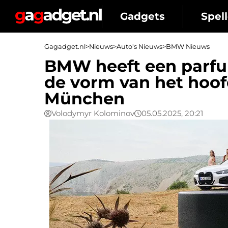
Gadgets
Spell
Gagadget.nl
>
Nieuws
>
Auto's Nieuws
>
BMW Nieuws
BMW heeft een parfu
de vorm van het hoofd
München
Volodymyr Kolominov
05.05.2025, 20:21