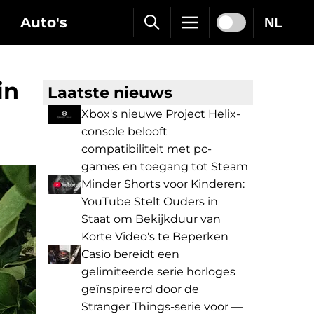
Auto's
NL
in
Laatste nieuws
Xbox's nieuwe Project Helix-
console belooft
compatibiliteit met pc-
games en toegang tot Steam
Minder Shorts voor Kinderen:
YouTube Stelt Ouders in
Staat om Bekijkduur van
Korte Video's te Beperken
Casio bereidt een
gelimiteerde serie horloges
geïnspireerd door de
Stranger Things-serie voor —