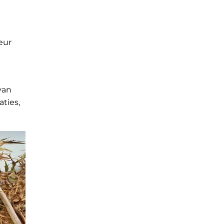
eur
van
ties,